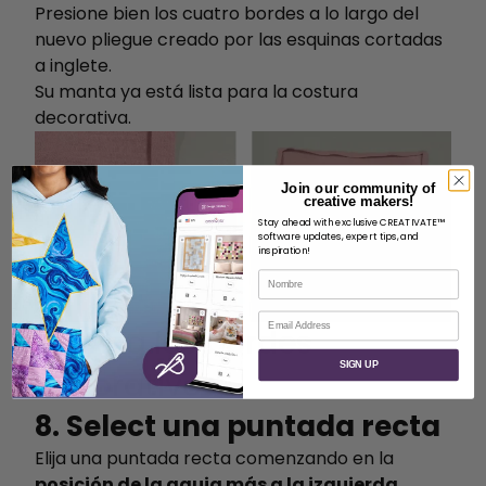
Presione bien los cuatro bordes a lo largo del
nuevo pliegue creado por las esquinas cortadas
a inglete.
Su manta ya está lista para la costura
decorativa.
Join our community of
creative makers!
Stay ahead with exclusive CREATIVATE™
software updates, expert tips, and
inspiration!
Nombre
Correo electrónico
Sewing los bordes
SIGN UP
decorativos
8. Select una puntada recta
Elija una puntada recta comenzando en la
posición de la aguja más a la izquierda
.