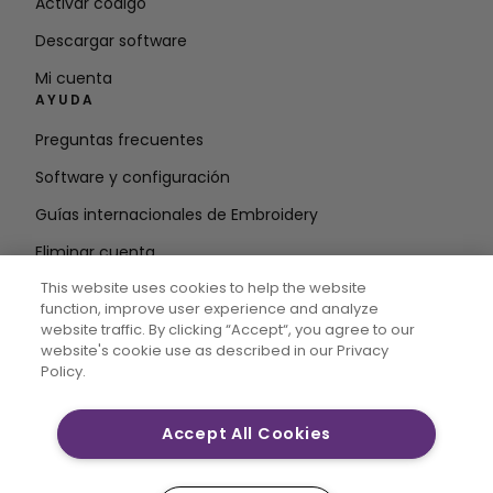
Activar código
Descargar software
Mi cuenta
AYUDA
Preguntas frecuentes
Software y configuración
Guías internacionales de Embroidery
Eliminar cuenta
MANTÉNGASE INFORMADO
This website uses cookies to help the website
function, improve user experience and analyze
Introduzca la
website traffic. By clicking “Accept“, you agree to our
website's cookie use as described in our Privacy
dirección de correo electrónico
Policy.
Accept All Cookies
CREATIVATE MYSEWNET son marcas comerciales
exclusivas de Singer Sourcing Limited LLC. © 2026