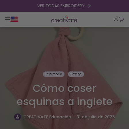
ir al contenido
VER TODAS EMBROIDERY
Alternar navegación principal
Carr
Intermedio
Sewing
Cómo coser
esquinas a inglete
.
CREATIVATE Educación
31 de julio de 2025