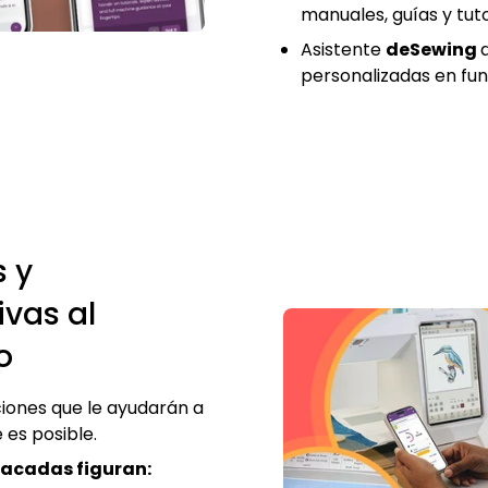
manuales, guías y tut
Asistente
deSewing
personalizadas en fun
s y
ivas al
o
ciones que le ayudarán a
e es posible.
tacadas figuran: