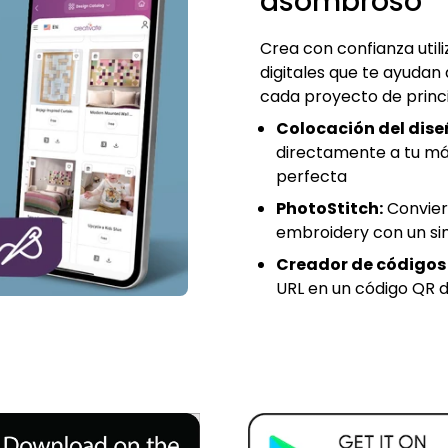
asombroso
Crea con confianza uti
digitales que te ayudan
cada proyecto de princip
Colocación del dise
directamente a tu má
perfecta
PhotoStitch:
Conviert
embroidery con un si
Creador de códigos
URL en un código QR di