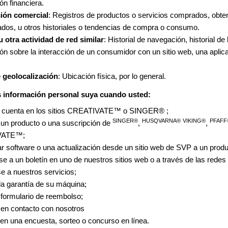
ón financiera.
ión comercial
: Registros de productos o servicios comprados, obte
dos, u otros historiales o tendencias de compra o consumo.
u otra actividad de red similar
: Historial de navegación, historial d
ón sobre la interacción de un consumidor con un sitio web, una aplic
 geolocalización
: Ubicación física, por lo general.
información personal suya cuando usted:
 cuenta en los sitios CREATIVATE™ o SINGER® ;
SINGER®
HUSQVARNA®
VIKING®
PFAFF
 un producto o una suscripción de
,
,
VATE™;
r software o una actualización desde un sitio web de SVP a un prod
e a un boletín en uno de nuestros sitios web o a través de las redes 
e a nuestros servicios;
la garantía de su máquina;
 formulario de reembolso;
en contacto con nosotros
 en una encuesta, sorteo o concurso en línea.