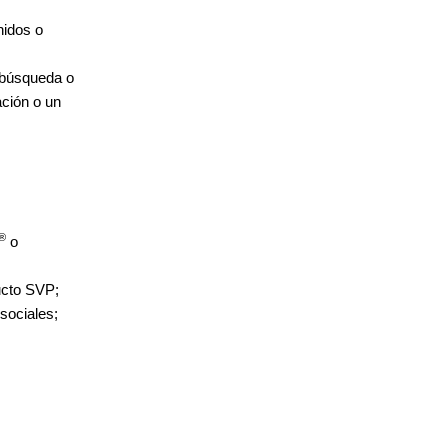
nidos o
e búsqueda o
ación o un
®
o
ucto SVP;
sociales;