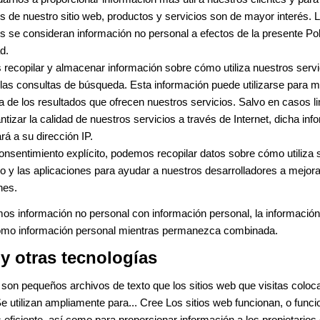
s de nuestro sitio web, productos y servicios son de mayor interés. 
 se consideran información no personal a efectos de la presente Pol
d.
ecopilar y almacenar información sobre cómo utiliza nuestros servi
 las consultas de búsqueda. Esta información puede utilizarse para me
a de los resultados que ofrecen nuestros servicios. Salvo en casos l
ntizar la calidad de nuestros servicios a través de Internet, dicha in
rá a su dirección IP.
nsentimiento explícito, podemos recopilar datos sobre cómo utiliza 
vo y las aplicaciones para ayudar a nuestros desarrolladores a mejor
nes.
os información no personal con información personal, la informaci
como información personal mientras permanezca combinada.
y otras tecnologías
son pequeños archivos de texto que los sitios web que visitas coloc
e utilizan ampliamente para... Cree Los sitios web funcionan, o func
ficiente, así como para proporcionar información a los propietarios d