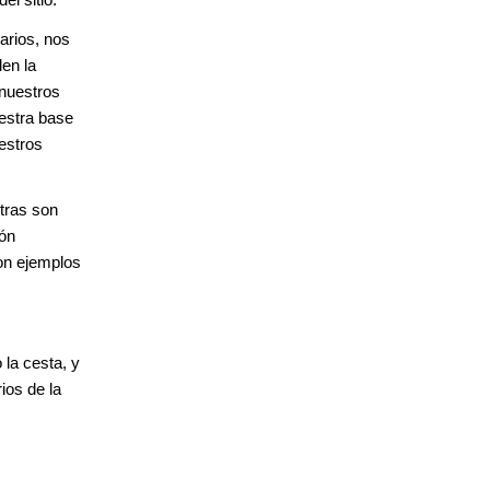
arios, nos
den la
 nuestros
uestra base
estros
tras son
ión
con ejemplos
la cesta, y
ios de la