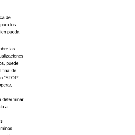
ica de
para los
uien pueda
obre las
ualizaciones
tos, puede
 final de
do "STOP".
operar,
a determinar
do a
os
rminos,