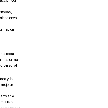
racción con
itorías,
unicaciones
nformación
n directa
formación no
no personal
rea y la
 mejorar
stro sitio
 utiliza
ra comprender