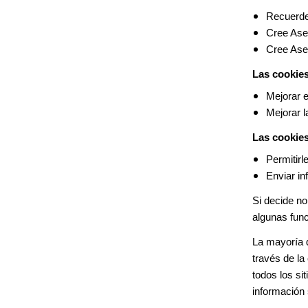
Recuerde
Cree Aseg
Cree Aseg
Las cookies
Mejorar e
Mejorar l
Las cookies
Permitirl
Enviar in
Si decide no
algunas fun
La mayoría d
través de la
todos los sit
información 