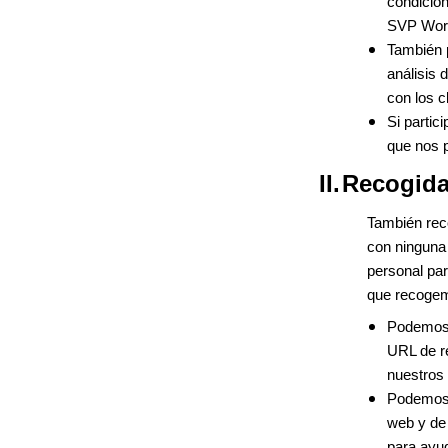
condicion
SVP Worl
También p
análisis 
con los 
Si partic
que nos 
II.
Recogida
También reco
con ninguna 
personal par
que recogem
Podemos r
URL de r
nuestros 
Podemos r
web y de 
para ayud