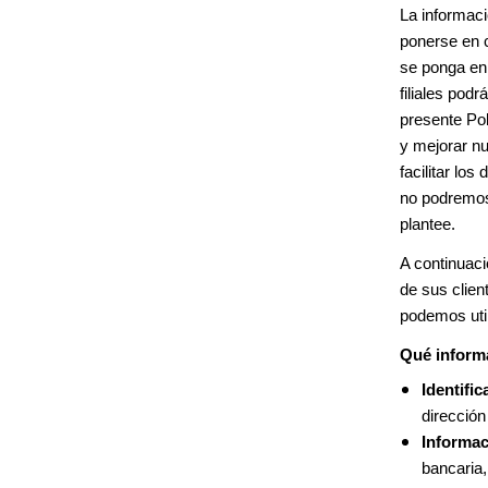
La informaci
ponerse en c
se ponga en
filiales pod
presente Pol
y mejorar nu
facilitar lo
no podremos 
plantee.
A continuaci
de sus clie
podemos util
Qué inform
Identifi
dirección
Informac
bancaria,