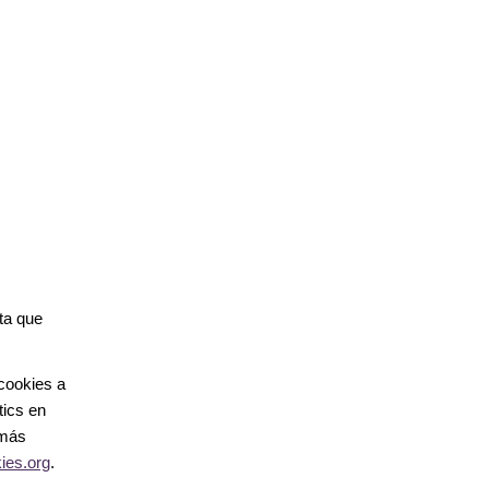
nta que
cookies a
tics en
 más
ies.org
.