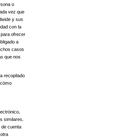
rsona o
cada vez que
dwide y sus
idad con la
 para ofrecer
obligado a
muchos casos
as que nos
a recopilado
y cómo
lectrónico,
s similares.
o de cuenta
 otra