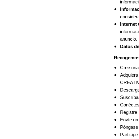
informaci
Informac
considera
Internet 
informaci
anuncio.
Datos de
Recogemos 
Cree una
Adquiera
CREATI
Descarga
Suscríbas
Conéctes
Registre 
Envíe un
Póngase 
Participe