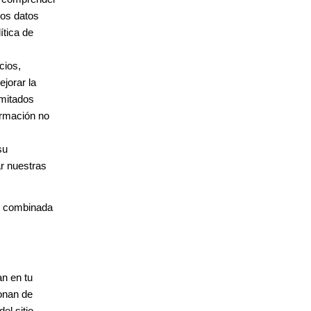
Los datos
ítica de
cios,
jorar la
imitados
formación no
su
ar nuestras
ón combinada
an en tu
ionan de
el sitio.