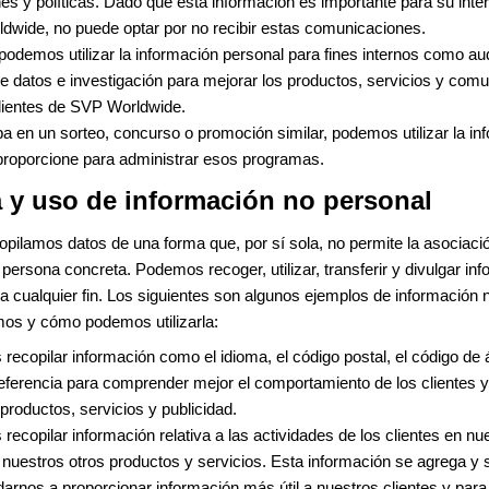
es y políticas. Dado que esta información es importante para su inte
dwide, no puede optar por no recibir estas comunicaciones.
odemos utilizar la información personal para fines internos como aud
de datos e investigación para mejorar los productos, servicios y com
clientes de SVP Worldwide.
ipa en un sorteo, concurso o promoción similar, podemos utilizar la i
proporcione para administrar esos programas.
 y uso de información no personal
pilamos datos de una forma que, por sí sola, no permite la asociació
persona concreta. Podemos recoger, utilizar, transferir y divulgar in
a cualquier fin. Los siguientes son algunos ejemplos de información 
os y cómo podemos utilizarla:
ecopilar información como el idioma, el código postal, el código de á
eferencia para comprender mejor el comportamiento de los clientes y
productos, servicios y publicidad.
ecopilar información relativa a las actividades de los clientes en nue
nuestros otros productos y servicios. Esta información se agrega y se
arnos a proporcionar información más útil a nuestros clientes y pa