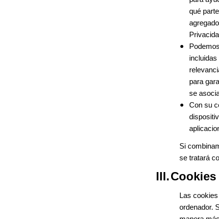
qué parte
agregados
Privacida
Podemos r
incluidas
relevanci
para gara
se asocia
Con su co
dispositi
aplicacio
Si combinam
se tratará 
III.
Cookies 
Las cookies 
ordenador. S
manera más e