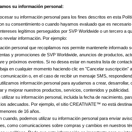
zamos su información personal:
esar su información personal para los fines descritos en esta Polít
con su consentimiento o cuando hayamos evaluado que es necesario 
 intereses legítimos perseguidos por SVP Worldwide o un tercero a q
o revelar información. Por ejemplo:
mación personal que recopilamos nos permite mantenerle informado s
ventas y promociones de SVP Worldwide, anuncios de productos, act
re y próximos eventos. Si no desea estar en nuestra lista de contac
baja en cualquier momento haciendo clic en "Cancelar suscripción" al
r comunicación o, en el caso de recibir un mensaje SMS, respondien
tilizamos información personal para ayudarnos a crear, desarrollar, 
ar y mejorar nuestros productos, servicios, contenidos y publicidad.
tilizar su información personal, incluida la fecha de nacimiento, par
icios adecuados. Por ejemplo, el sitio CREATIVATE™ no está destina
 menores de 16 años.
 cuando, podemos utilizar su información personal para enviar avis
tes, como comunicaciones sobre compras y cambios en nuestros té