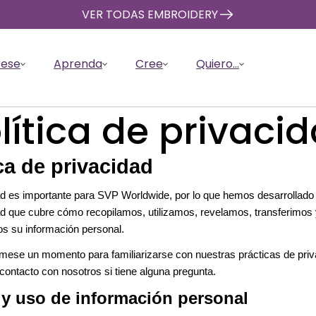
VER TODAS EMBROIDERY
rese
Aprenda
Cree
Quiero...
lítica de privaci
ica de privacidad
d es importante para SVP Worldwide, por lo que hemos desarrollado 
ad que cubre cómo recopilamos, utilizamos, revelamos, transferimos
con CREATIVATE
Acolchar con CREATIVATE
Man
r CREATIVATE
ón destacada
s CREATIVATE
ientas
Ver Afiliaciones
Back to School
Tutoriales
Design Catalog
Obt
Des
Pre
Vaul
 su información personal.
CRE
, automatice y
Diseñe, personalice, corte y
el poder de
s últimos y mejores
mación sobre los
VATE
Compare características,
Collection
Obtenga orientación experta
Explore miles de diseños y
Desc
col
ayu
Orga
ne sus proyectos de
confeccione sus colchas de
Cort
ómese un momento para familiarizarse con nuestras prácticas de priv
E.
s
de CREATIVATEy la
ventajas y precios.
e instrucciones paso a paso.
recursos ya creados.
comp
arch
na visión general
Explore Back to School sewing
Embr
Encu
y .
forma más rápida y sencilla.
relie
IVATE .
sus d
máqu
ontacto con nosotros si tiene alguna pregunta.
rramientas de
projects perfect for students,
adqui
apoy
manu
CREA
s activos y el
teachers, and families.
cuan
y uso de información personal
de CREATIVATE.