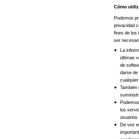
Cómo utili
Podemos proc
privacidad 
fines de los
ser necesari
La infor
últimas 
de softwa
darse de 
cualquie
También u
suministr
Podemos u
los serv
usuarios
De vez en
importan