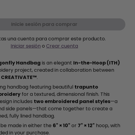
Inicie sesión para comprar
tas una cuenta para comprar este producto.
Iniciar sesión
o
Crear cuenta
gonfly Handbag
is an elegant
In-the-Hoop (ITH)
dery project, created in collaboration between
d
CREATIVATE™
.
ing handbag featuring beautiful
trapunto
broidery
for a textured, dimensional finish. This
esign includes
two embroidered panel styles
—a
nd side panels—that come together to create a
shed, fully lined handbag.
 be made in either the
6" × 10"
or
7" × 12"
hoop, with
uded in your purchase.