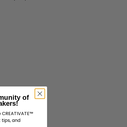
munity of
akers!
ve CREATIVATE™
 tips, and