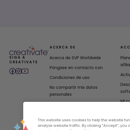
ACERCA DE
ACC
SIGA A
Acerca de SVP Worldwide
Plan
CREATIVATE
afili
Póngase en contacto con
Acti
Condiciones de uso
Desc
No compartir mis datos
soft
personales
Mi c
Política de privacidad
Declaración de política de
This website uses cookies to help the website f
accesibilidad
analyze website traffic. By clicking “Accept“, you