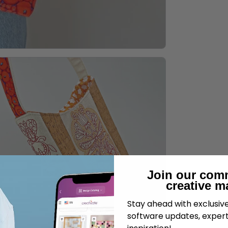
Join our com
creative m
Stay ahead with exclusi
software updates, expert