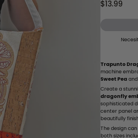
$13.99
Necesi
Trapunto Dra
machine embroi
Sweet Pea
an
Create a stunn
dragonfly em
sophisticated d
center panel a
beautifully fini
The design can
both sizes incl