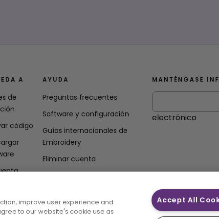
EDA A
AYUDA
MANTÉNGASE IN
es de
Preguntas frecuentes
ación
Software y configuración
electrónico
var código
Guías internacionales de
argar
Embroidery
ware
Eliminar cuenta
uenta
Accept All Coo
unction, improve user experience and
 agree to our website's cookie use as