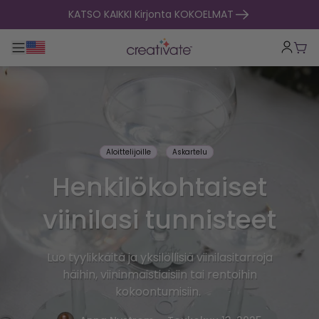
Siirry sisältöön
KATSO KAIKKI Kirjonta KOKOELMAT
Toggle päänavigointi
Osto
Aloittelijoille
Askartelu
Henkilökohtaiset
viinilasi tunnisteet
Luo tyylikkäitä ja yksilöllisiä viinilasitarroja
häihin, viininmaistiaisiin tai rentoihin
kokoontumisiin.
.