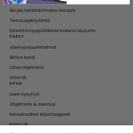
Käyttöehdot
Älä jaa henkilökohtaisia tietojani
Tietosuojakäytäntö
Esteettömyyspolitiikkaa koskeva lausunto
PÄÄSY
Jäsenyyssuunnitelmat
Aktivoi koodi
Lataa ohjelmisto
Oma tili
APUA
Usein kysyttyä
Ohjelmisto & asennus
Kansainväliset kirjontaoppaat
Poista tili
PYSY AJAN TASALLA