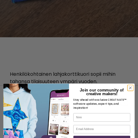
Henkilökohtainen lahjakorttikuori sopii mihin
tahansa tilaisuuteen ympäri vuoden.
Join our community of
creative makers!
Stay ahead with exclusive CREATIVATE™
software updates, expert tips, and
inspiration!
Nimi
MEISTÄ
Sähköposti
Tietoja SVP Worldwide -yrityksestä