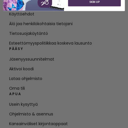
SIGN UP
Ota yhteyttä
Käyttöehdot
Älä jaa henkilökohtaisia tietojani
Tietosuojakäytäntö
Esteettömyyspolitiikkaa koskeva lausunto
PÄÄSY
Jäsenyyssuunnitelmat
Aktivoi koodi
Lataa ohjelmisto
Oma tili
APUA
Usein kysyttyä
Ohjelmisto & asennus
Kansainväliset kirjontaoppaat