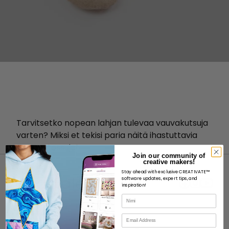
Tarvitsetko nopean lahjan tulevaa vauvakutsuja
varten? Miksi et tekisi paria näitä ihastuttavia
vauvan tossuja!
Join our community of
creative makers!
Stay ahead with exclusive CREATIVATE™
software updates, expert tips, and
inspiration!
Nimi
MEISTÄ
Sähköposti