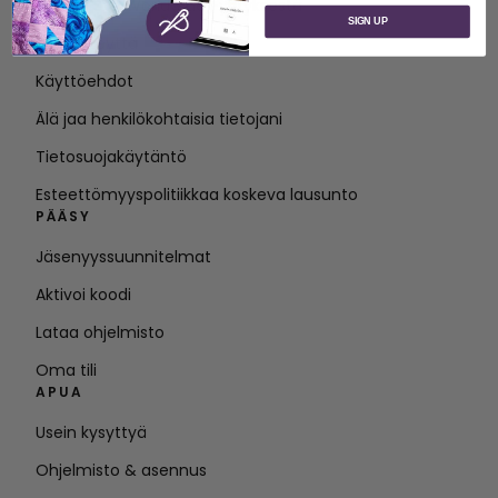
Tietoja SVP Worldwide -yrityksestä
SIGN UP
Ota yhteyttä
Käyttöehdot
Älä jaa henkilökohtaisia tietojani
Tietosuojakäytäntö
Esteettömyyspolitiikkaa koskeva lausunto
PÄÄSY
Jäsenyyssuunnitelmat
Aktivoi koodi
Lataa ohjelmisto
Oma tili
APUA
Usein kysyttyä
Ohjelmisto & asennus