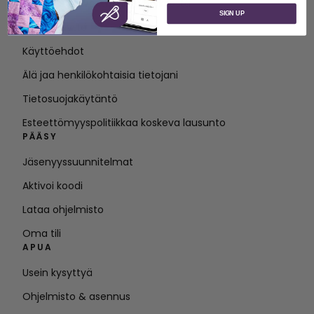
Tietoja SVP Worldwide -yrityksestä
SIGN UP
Ota yhteyttä
Käyttöehdot
Älä jaa henkilökohtaisia tietojani
Tietosuojakäytäntö
Esteettömyyspolitiikkaa koskeva lausunto
PÄÄSY
Jäsenyyssuunnitelmat
Aktivoi koodi
Lataa ohjelmisto
Oma tili
APUA
Usein kysyttyä
Ohjelmisto & asennus