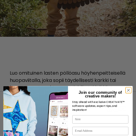
Luo omituinen lasten pöllöasu höyhenpeitteisellä
huopaviitalla, joka sopii täydellisesti karkki tai
kepponen -tapahtumaan, juhliin tai leikkiin!
Join our community of
creative makers!
Stay ahead with exclusive CREATIVATE™
software updates, expert tips, and
inspiration!
Nimi
MEISTÄ
Sähköposti