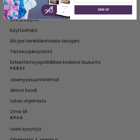
Tietoja SVP Worldwide -yrityksestä
SIGN UP
Ota yhteyttä
Käyttöehdot
Älä jaa henkilökohtaisia tietojani
Tietosuojakäytäntö
Esteettömyyspolitiikkaa koskeva lausunto
PÄÄSY
Jäsenyyssuunnitelmat
Aktivoi koodi
Lataa ohjelmisto
Oma tili
APUA
Usein kysyttyä
Ohjelmisto & asennus