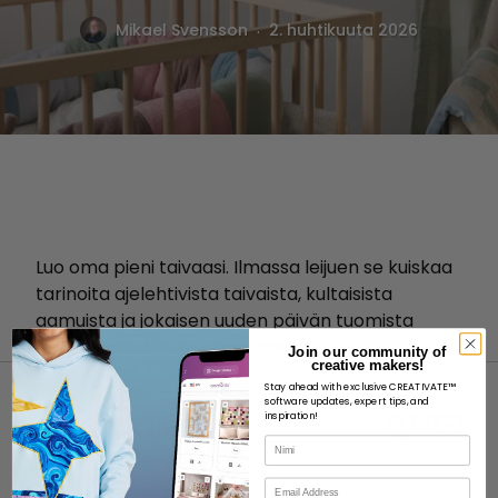
.
Mikael Svensson
2. huhtikuuta 2026
Luo oma pieni taivaasi. Ilmassa leijuen se kuiskaa
tarinoita ajelehtivista taivaista, kultaisista
aamuista ja jokaisen uuden päivän tuomista
loputtomista mahdollisuuksista.
Join our community of
creative makers!
Stay ahead with exclusive CREATIVATE™
software updates, expert tips, and
inspiration!
Nimi
Sähköposti
MEISTÄ