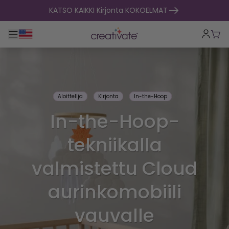
Siirry sisältöön
KATSO KAIKKI Kirjonta KOKOELMAT
Toggle päänavigointi
Osto
Aloittelija
Kirjonta
In-the-Hoop
In-the-Hoop-
tekniikalla
valmistettu Cloud
aurinkomobiili
vauvalle