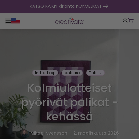
Siirry sisältöön
KATSO KAIKKI Kirjonta KOKOELMAT
Toggle päänavigointi
Osto
In-the-Hoop
Keskitaso
Tilkkuilu
Kolmiulotteiset
pyörivät palikat -
kehässä
.
Mikael Svensson
2. maaliskuuta 2026