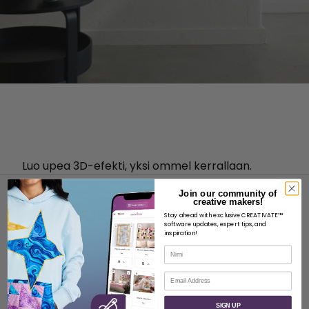
Luo upea 3D-efekti, yksi ommel kerrallaan.
Join our community of
creative makers!
Stay ahead with exclusive CREATIVATE™
software updates, expert tips, and
inspiration!
Nimi
MEISTÄ
Sähköposti
Tietoja SVP Worldwide -yrityksestä
Ota yhteyttä
SIGN UP