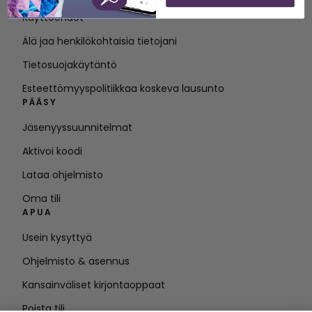
Käyttöehdot
Älä jaa henkilökohtaisia tietojani
Tietosuojakäytäntö
Esteettömyyspolitiikkaa koskeva lausunto
PÄÄSY
Jäsenyyssuunnitelmat
Aktivoi koodi
Lataa ohjelmisto
Oma tili
APUA
Usein kysyttyä
Ohjelmisto & asennus
Kansainväliset kirjontaoppaat
Poista tili