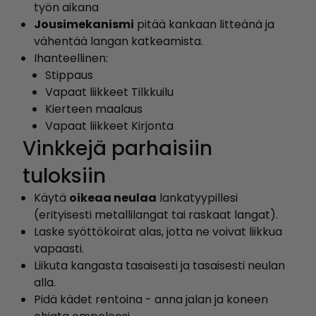
työn aikana
Jousimekanismi
pitää kankaan litteänä ja
vähentää langan katkeamista.
Ihanteellinen:
Stippaus
Vapaat liikkeet Tilkkuilu
Kierteen maalaus
Vapaat liikkeet Kirjonta
Vinkkejä parhaisiin
tuloksiin
Käytä
oikeaa neulaa
lankatyypillesi
(erityisesti metallilangat tai raskaat langat).
Laske syöttökoirat alas, jotta ne voivat liikkua
vapaasti.
Liikuta kangasta tasaisesti ja tasaisesti neulan
alla.
Pidä kädet rentoina - anna jalan ja koneen