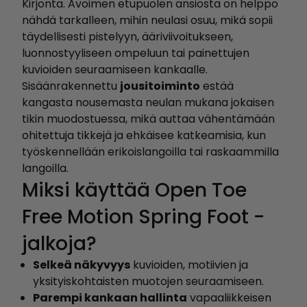
Kirjonta. Avoimen etupuolen ansiosta on helppo
nähdä tarkalleen, mihin neulasi osuu, mikä sopii
täydellisesti pistelyyn, ääriviivoitukseen,
luonnostyyliseen ompeluun tai painettujen
kuvioiden seuraamiseen kankaalle.
Sisäänrakennettu
jousitoiminto
estää
kangasta nousemasta neulan mukana jokaisen
tikin muodostuessa, mikä auttaa vähentämään
ohitettuja tikkejä ja ehkäisee katkeamisia, kun
työskennellään erikoislangoilla tai raskaammilla
langoilla.
Miksi käyttää Open Toe
Free Motion Spring Foot -
jalkoja?
Selkeä näkyvyys
kuvioiden, motiivien ja
yksityiskohtaisten muotojen seuraamiseen.
Parempi kankaan hallinta
vapaaliikkeisen