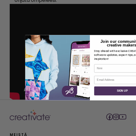
ohjata ompeleesi.
Join our communit
creative makers
Stay ahead with exclusive CRE
software updates, expert tips, 
inspiration!
Nimi
Sähköposti
SIGN UP
MEISTÄ