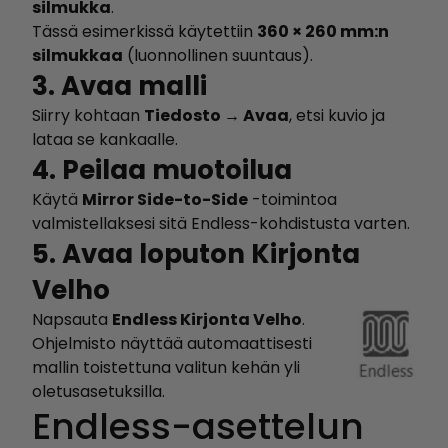
silmukka
.
Tässä esimerkissä käytettiin
360 × 260 mm:n
silmukkaa
(luonnollinen suuntaus).
3. Avaa malli
Siirry kohtaan
Tiedosto → Avaa
, etsi kuvio ja
lataa se kankaalle.
4. Peilaa muotoilua
Käytä
Mirror Side-to-Side
-toimintoa
valmistellaksesi sitä Endless-kohdistusta varten.
5. Avaa loputon Kirjonta
Velho
Napsauta
Endless Kirjonta Velho
.
Ohjelmisto näyttää automaattisesti
mallin toistettuna valitun kehän yli
oletusasetuksilla.
Endless-asettelun