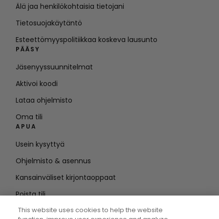
Älä jaa henkilökohtaisia tietojani
Tietosuojakäytäntö
Esteettömyyspolitiikkaa koskeva lausunto
PÄÄSY
Jäsenyyssuunnitelmat
Aktivoi koodi
Lataa ohjelmisto
Oma tili
APUA
Usein kysyttyä
Ohjelmisto & asennus
Kansainväliset kirjontaoppaat
Poista tili
PYSY AJAN TASALLA
This website uses cookies to help the website