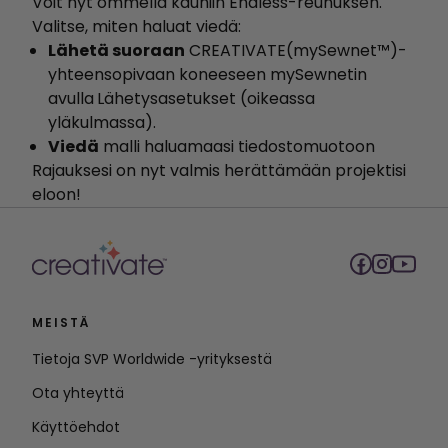
Voit nyt ommella kauniin Endless-reunuksen.
Valitse, miten haluat viedä:
Lähetä suoraan
CREATIVATE(mySewnet™)-
yhteensopivaan koneeseen mySewnetin
avulla
Lähetysasetukset (oikeassa
yläkulmassa).
Viedä
malli haluamaasi tiedostomuotoon
Rajauksesi on nyt valmis herättämään projektisi
eloon!
MEISTÄ
Tietoja SVP Worldwide -yrityksestä
Ota yhteyttä
Käyttöehdot