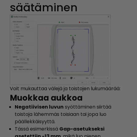
säätäminen
Voit mukauttaa välejä ja toistojen lukumäärää:
Muokkaa aukkoa
Negatiivisen luvun
syöttäminen siirtää
toistoja lähemmäs toisiaan tai jopa luo
päällekkäisyyttä.
Tässä esimerkissä
Gap-asetukseksi
asetettiin -13 mm
, mikä luo pienen