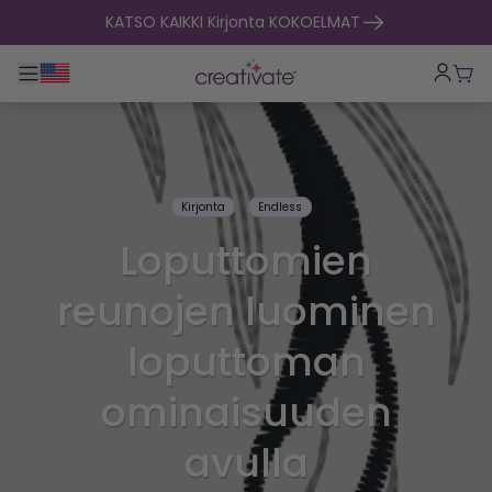
Siirry sisältöön
KATSO KAIKKI Kirjonta KOKOELMAT
Toggle päänavigointi
Osto
Kirjonta
Endless
Loputtomien
reunojen luominen
loputtoman
ominaisuuden
avulla