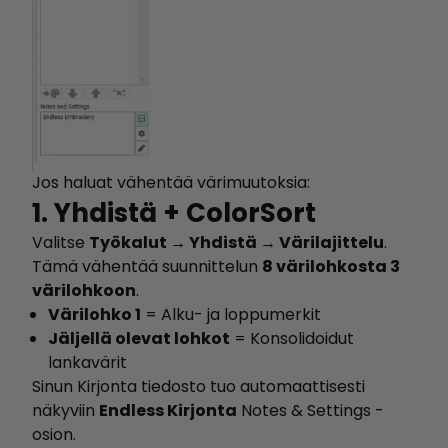
Jos haluat vähentää värimuutoksia:
1. Yhdistä + ColorSort
Valitse
Työkalut → Yhdistä → Värilajittelu
.
Tämä vähentää suunnittelun
8 värilohkosta 3
värilohkoon
.
Värilohko 1
= Alku- ja loppumerkit
Jäljellä olevat lohkot
= Konsolidoidut
lankavärit
Sinun Kirjonta tiedosto tuo automaattisesti
näkyviin
Endless Kirjonta
Notes & Settings -
osion.