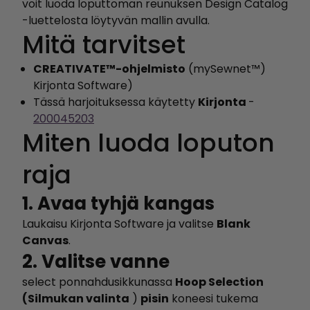
voit luoda loputtoman reunuksen Design Catalog
-luettelosta löytyvän mallin avulla.
Mitä tarvitset
CREATIVATE™-ohjelmisto
(mySewnet™)
Kirjonta Software)
Tässä harjoituksessa käytetty
Kirjonta
-
200045203
Miten luoda loputon
raja
1. Avaa tyhjä kangas
Laukaisu Kirjonta Software ja valitse
Blank
Canvas
.
2. Valitse vanne
select ponnahdusikkunassa
Hoop Selection
(Silmukan valinta
)
pisin
koneesi tukema