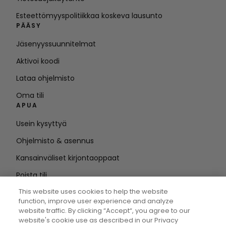
Esteettömyyspolitiikkaa koskeva lausunto
PÄÄSY
Jäsenyyssuunnitelmat
Aktivoi koodi
Lataa ohjelmisto
Oma tili
APUA
Usein kysyttyä
Ohjelmisto & asennus
Kansainväliset kirjontaoppaat
Poista tili
PYSY AJAN TASALLA
This website uses cookies to help the website
function, improve user experience and analyze
Anna
website traffic. By clicking “Accept“, you agree to our
website's cookie use as described in our Privacy
sähköpostiosoite