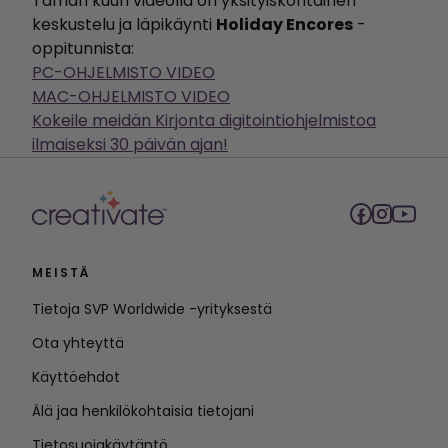
Tämän kuun videolla on yksityiskohtainen
keskustelu ja läpikäynti
Holiday Encores
-
oppitunnista:
PC-OHJELMISTO VIDEO
MAC-OHJELMISTO VIDEO
Kokeile meidän Kirjonta digitointiohjelmistoa
ilmaiseksi 30 päivän ajan!
MEISTÄ
Tietoja SVP Worldwide -yrityksestä
Ota yhteyttä
Käyttöehdot
Älä jaa henkilökohtaisia tietojani
Tietosuojakäytäntö