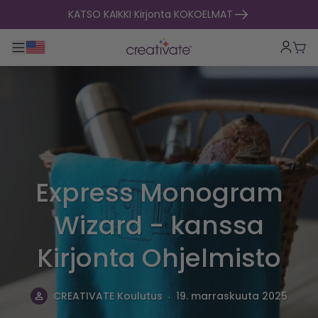
Siirry sisältöön
KATSO KAIKKI Kirjonta KOKOELMAT
Toggle päänavigointi
Osto
Express Monogram
Wizard - kanssa
Kirjonta Ohjelmisto
.
CREATIVATE Koulutus
19. marraskuuta 2025