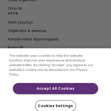
Lataa ohjelmisto
Oma tili
APUA
Usein kysyttyä
Ohjelmisto & asennus
Kansainväliset kirjontaoppaat
Poista tili
PYSY AJAN TASALLA
This website uses cookies to help the website
function, improve user experience and analyze
Anna
website traffic. By clicking “Accept“, you agree to our
website's cookie use as described in our Privacy
sähköpostiosoite
Policy.
Accept All Cookies
CREATIVATE MYSEWNET ovat Singer Sourcing Limited
LLC:n yksinoikeudellisia tavaramerkkejä. © 2026 Singer
Sourcing Limited LLC tai sen tytäryhtiöt. Kaikki oikeudet
Cookies Settings
pidätetään.