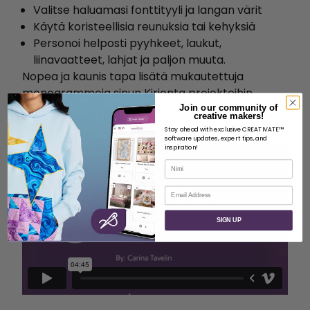
Valitse haluamasi fonttityyli ja langan värit
Käytä koristeellisia reunuksia tai kehyksiä
Personoi helposti pyyhkeet, laukut,
liinavaatteet, lahjat ja paljon muuta.
Nopea ja kaunis tapa lisätä mukautettuja
monogrammeja sinun Kirjonta projekteihin.
Resurssit
Join our community of
creative makers!
Stay ahead with exclusive CREATIVATE™
Express Monogram Wizard (PDF)
software updates, expert tips, and
inspiration!
Nimi
Sähköposti
SIGN UP