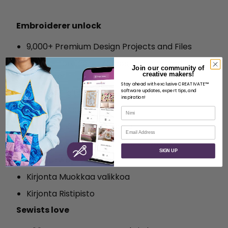
Embroiderer unlock
9,000+ Premium Design Projects and Files
650+ Embroidery Frames, Borders, and
Join our community of
creative makers!
Flourishes
Stay ahead with exclusive CREATIVATE™
Kirjonta Digitointi
software updates, expert tips, and
inspiration!
Kirjonta Stitch Editor
Nimi
Edistynyt Kirjonta Koristelu
Sähköposti
Edistynyt Kirjonta Suunnittelun velhot
SIGN UP
Kirjonta Applikaatio
Kirjonta Muokkaa valikkoa
Kirjonta Ristipisto
Sewists love