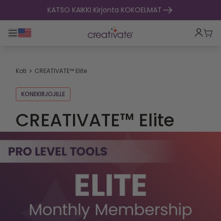
Siirry sisältöön
KATSO KAIKKI Kirjonta KOKOELMAT
Toggle päänavigointi
Osto
Koti
CREATIVATE™ Elite
KONEKIRJOJILLE
CREATIVATE™ Elite