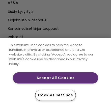
APUA
Usein kysyttyä
Ohjelmisto & asennus
Kansainväliset kirjontaoppaat
Poista tili
PYSY AJAN TASALLA
This website uses cookies to help the website
function, improve user experience and analyze
Anna
website traffic. By clicking “Accept“, you agree to our
website's cookie use as described in our Privacy
sähköpostiosoite
Policy.
Accept All Cookies
CREATIVATE MYSEWNET ovat Singer Sourcing Limited
LLC:n yksinoikeudellisia tavaramerkkejä. © 2026 Singer
Sourcing Limited LLC tai sen tytäryhtiöt. Kaikki oikeudet
Cookies Settings
pidätetään.