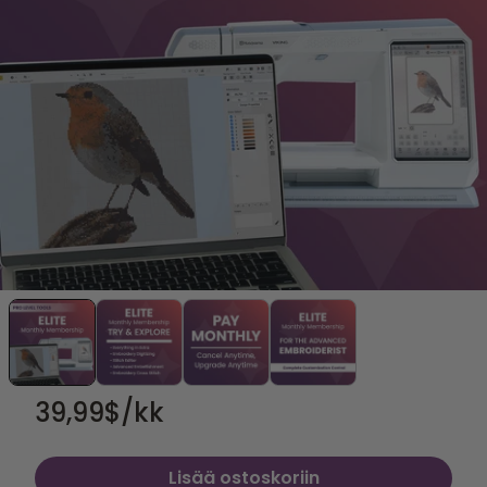
39,99
$/kk
Lisää ostoskoriin