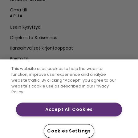
Oma tili
APUA
Usein kysyttyä
Ohjelmisto & asennus
Kansainväliset kirjontaoppaat
Poista tili
PYSY AJAN TASALLA
This website uses cookies to help the website
function, improve user experience and analyze
Anna
website traffic. By clicking “Accept“, you agree to our
website's cookie use as described in our Privacy
sähköpostiosoite
Policy.
Accept All Cookies
CREATIVATE MYSEWNET ovat Singer Sourcing Limited
LLC:n yksinoikeudellisia tavaramerkkejä. © 2026 Singer
Sourcing Limited LLC tai sen tytäryhtiöt. Kaikki oikeudet
Cookies Settings
pidätetään.