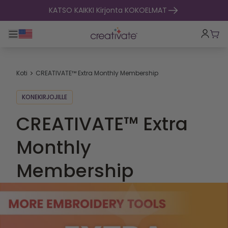
Siirry sisältöön
KATSO KAIKKI Kirjonta KOKOELMAT
Toggle päänavigointi
Osto
Koti
CREATIVATE™ Extra Monthly Membership
KONEKIRJOJILLE
CREATIVATE™ Extra
Monthly
Membership