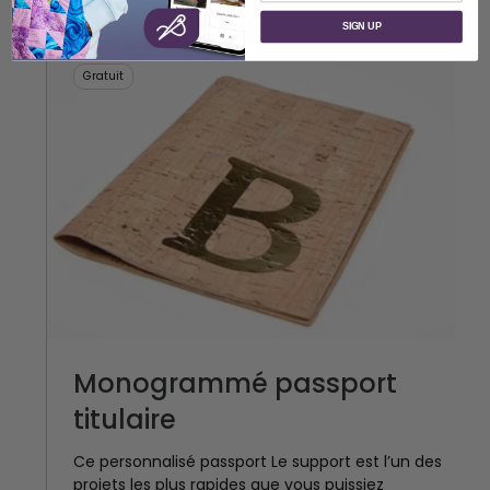
SIGN UP
Gratuit
Monogrammé passport
titulaire
Ce personnalisé passport Le support est l’un des
projets les plus rapides que vous puissiez