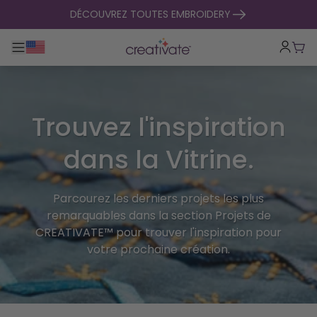
passer au contenu
DÉCOUVREZ TOUTES EMBROIDERY
Basculer la navigation principale
Pani
Trouvez l'inspiration
dans la Vitrine.
Parcourez les derniers projets les plus
remarquables dans la section Projets de
CREATIVATE™ pour trouver l'inspiration pour
votre prochaine création.