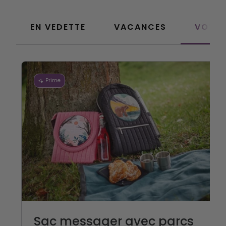
EN VEDETTE
VACANCES
VOYA
Prime
Sac messager avec parcs