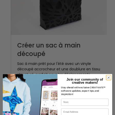
Créer un sac à main
découpé
Sac à main prêt pour l'été avec un vinyle
découpé accrocheur et une doublure en tissu
structuré, parfait pour les déplacements.
Join our community of
creative makers!
Crafting et Sewing
avancés
Anna Nyström
Stay ahead with exclusive CREATIVATE™
software updates, expert tips, and
inspiration!
Nom
Courriel