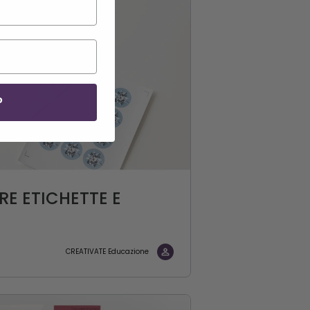
P
RE ETICHETTE E
CREATIVATE Educazione