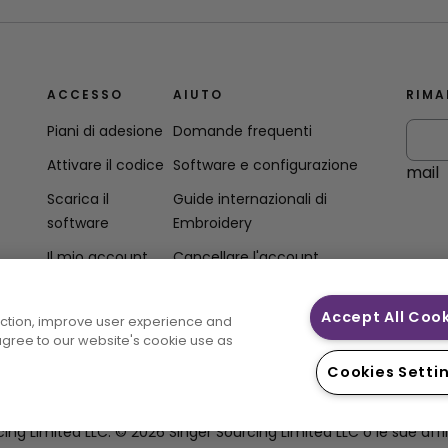
ACCESSO
AIUTO
RIMA
Piani di adesione
Domande frequenti
Attivare il codice
Software e configurazione
mail
Scarica il
Guide internazionali di
software
Embroidery
Il mio account
Cancellare l'account
Accept All Coo
unction, improve user experience and
lità
 agree to our website's cookie use as
Cookies Setti
imited LLC. © 2026 Singer Sourcing Limited LLC o le sue affiliate.