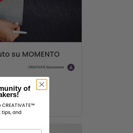
ssuto su MOMENTO
CREATIVATE Educazione
munity of
akers!
ve CREATIVATE™
 tips, and