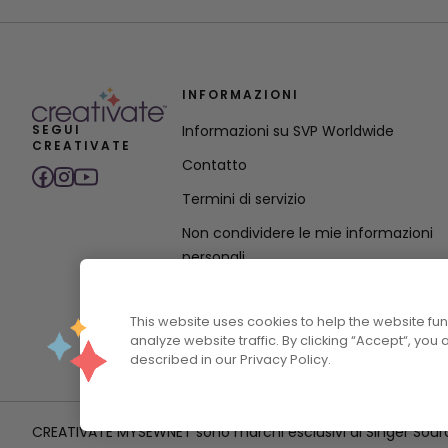
INFORMAZIONI
SEGUI
Informazioni su SVP Worldwide
CREATIVATE
Contatto
Termini di servizio
Non condividere le mie informazioni
personali
Informativa sulla privacy
This website uses cookies to help the website f
Dichiarazione sulla politica di accessibi
analyze website traffic. By clicking “Accept“, you
described in our Privacy Policy.
CREATIVATE MYSEWNET sono marchi esclusivi di Singer Sourcing L