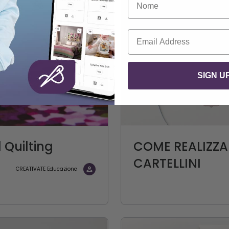
Email
SIGN U
 Quilting
COME REALIZZA
CARTELLINI
CREATIVATE Educazione