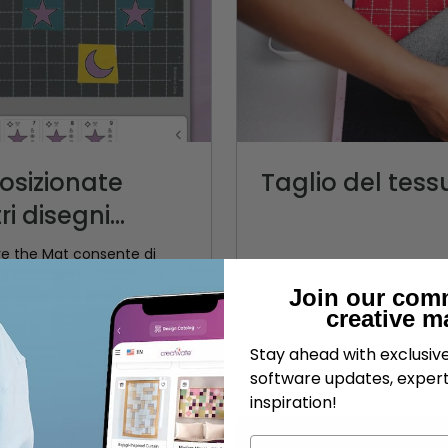
Posizionate
Taglio del te
 disegni...
e the Mat consente di
 da taglio utilizzando il
Join our com
la superficie di disegno,
creative m
Stay ahead with exclusi
CREATIVATE Educazione
software updates, expert
inspiration!
Nome