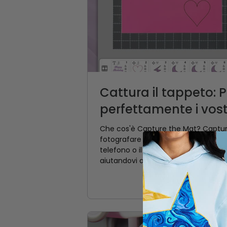
Cattura il tappeto: 
perfettamente i vostri
Che cos'è Capture the Mat? Captur
fotografare il materiale sul tappetino
telefono o il tablet. La foto diventa 
aiutandovi a...