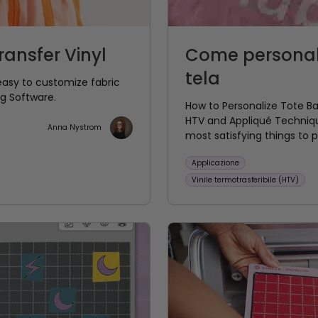
ansfer Vinyl
Come personali
tela
easy to customize fabric
ng Software.
How to Personalize Tote 
HTV and Appliqué Technique
Anna Nystrom
most satisfying things to pe
Applicazione
Vinile termotrasferibile (HTV)