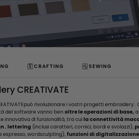
ING
CRAFTING
SEWING
dery CREATIVATE
i CREATIVATEpuò rivoluzionare i vostri progetti embroidery 
tà del software vanno ben
oltre le operazioni di base,
a
te innovativa di funzionalità, tra cui
la connettività mac
gn
,
lettering
(inclusi caratteri, cornici, bordi e svolazzi),
p
a espresso, wordsculpting),
funzioni di digitalizzazione