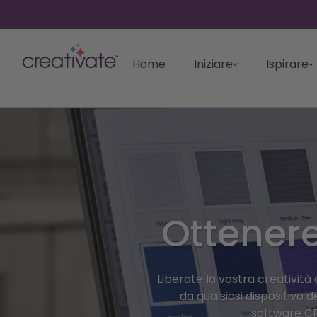
salta al contenuto
Home
Iniziare
Ispirare
Iniziare
Voglio...
Imparare
Ispirare
Fate il passo successivo
Ottenere
Fare
Iniziate a creare capolavori
Embroid
Esplora
Collezio
Strumen
per elevare la vostra
Risorse
Migliorate le vostre
con CREATIVATE.
CREATIV
Trovate idee, progetti e
Scoprite i
piano
Una panor
creatività.
Per sapern
competenze con
Create i vostri progetti con
Digitalizz
CREATIVAT
strumenti
disegni già pronti per
Esplorate 
di CREATI
esercitazioni e video di
potenti strumenti digitali.
rivoluzion
delle riso
recenti e 
alimentare la vostra
CREATIVAT
Liberate la vostra creativit
facile comprensione.
embroider
CREATIVAT
creatività.
da qualsiasi dispositivo d
software CRE