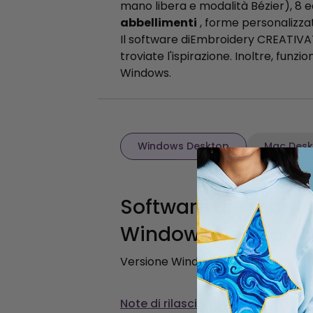
mano libera e modalità Bézier), 8 edi
abbellimenti
, forme personalizza
Il software diEmbroidery CREATIVATE 
troviate l'ispirazione. Inoltre, fu
Windows.
Windows Desktop
Mac Desk
Software di Embroi
Windows Desktop
Versione Windows 1.10.0
Note di rilascio