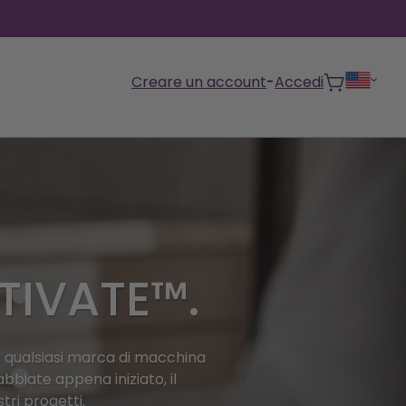
Creare un account
-
Accedi
Carrello
ATIVATE™.
fting con CREATIVATE
Sewing con CREATIVATE
enere software
ri le collezioni di
t / Cloud
Attivare il codice
Scarica il software
ande frequenti e
ate, abbellite, sbavate e
Migliorate il vostro sewing
cate sui vostri dispositivi
edamento per negozi
izzate, salvate e inviate
Utilizzate il vostro codice per
Procuratevi un software
to
nalizzate i vostri lavori
grazie a strumenti potenti e a
ftware compatibile con la
tri file di progettazione
accedere all'iscrizione o per
compatibile con le macchine
oidery che puoi
te risposte e ulteriore
acilità.
un software intuitivo.
china
macchine abilitate a
sbloccare un software a
per i vostri dispositivi.
stare, scaricare e
n qualsiasi marca di macchina
orto.
TIVATE .
scatola chiusa.
are in qualsiasi
abbiate appena iniziato, il
ento.
tri progetti.