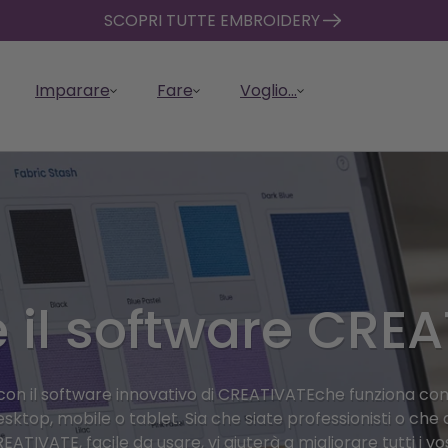
SCOPRI TUTTE EMBROIDERY
Imparare
Fare
Voglio...
 il software CRE
er con
Quilting con CREATIVATE
Cra
 CREATIVATE
ne in primo
ti CREATIVATE
Confronta i piani
Back to School
Catalogo del design
Ott
Scop
Vaul
 CREATIVATE
Tutorial e istruzioni per
Dom
ATE
Progettate, personalizzate,
Tagli
l potere della
amica degli
Confrontate caratteristiche,
Collection
Sfogliate migliaia di design e
Scari
arr
Organ
e di più sulle risorse
l'uso
aiu
tagliate e assemblate i vostri
perso
ate, automatizzate e
E.
 di progettazione,
vantaggi e prezzi.
risorse pronte per l'uso.
il so
i vos
i progetti più
Explore Back to School sewing
Embr
VATEe sull'App
Ottenete una guida esperta
Trova
quilt in modo più semplice e
con f
ate i vostri progetti
rse e del software di
mac
alle 
innovativi
projects perfect for students,
acqui
E .
à con il software innovativo di CREATIVATEche funziona co
e istruzioni passo-passo.
supp
veloce.
y .
E.
CREA
teachers, and families.
ricam
esktop, mobile o tablet. Sia che siate professionisti o che 
mom
ATIVATE, facile da usare, vi aiuterà a migliorare tutti i vos