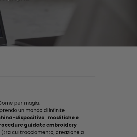
. Come per magia.
prendo un mondo di infinite
china-dispositivo
.
modifiche e
rocedure guidate embroidery
(tra cui tracciamento, creazione a