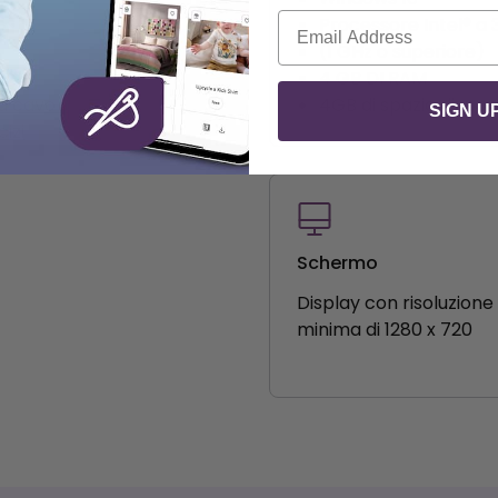
Email
Processore Intel® a 
(1 GHz o superiore)
4 GB DI RAM
a cavo diretto
4GB di spazio disponi
SIGN U
cizi
Schermo
Display con risoluzione
minima di 1280 x 720