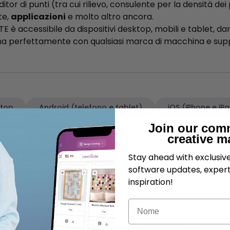
tor di punti (tra cui rilievo, consulente per la densità dei
te,
applicazioni
e molto altro ancora.
è accessibile da dispositivi desktop, mobili e tablet, dan
nziona perfettamente con qualsiasi marca di macchina e sup
top
Android (telefono e tablet)
iOS (iPhone e iP
Join our com
creative m
dery per
Requisiti minimi
Stay ahead with exclusi
software updates, expert
inspiration!
Nome
Requisiti di sistema
Windows 10