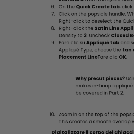
On the
Quick Create tab
, click
Click on the popsicle handle. 
Right-click to deselect the Quick
Right-click the
Satin Line Appl
Density to
3
. Uncheck
Closed B
Fare clic su
Appliqué tab
and s
Appliqué Type, choose the
tan 
Placement Line
Fare clic
OK
.
Why precut pieces?
Usi
makes in-hoop appliqué 
be covered in Part 2.
Zoom in on the top of the popsi
This creates a smooth overlap w
Digitalizzare il corpo del ghiacc