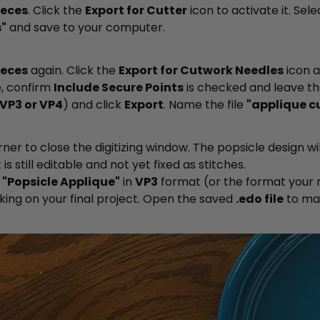
ieces
. Click the
Export for Cutter
icon to activate it. Sel
"
and save to your computer.
ieces
again. Click the
Export for Cutwork Needles
icon 
, confirm
Include Secure Points
is checked and leave t
VP3 or VP4
) and click
Export
. Name the file
"applique c
rner to close the digitizing window. The popsicle design w
 is still editable and not yet fixed as stitches.
s
"Popsicle Applique"
in
VP3
format (or the format your 
king on your final project. Open the saved
.edo file
to ma