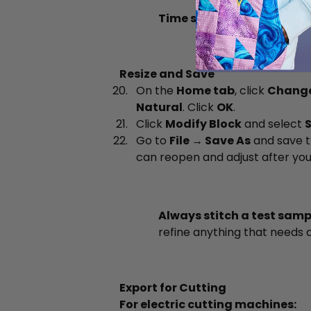
Time saver:
Because both i
Resize and Save
On the
Home tab
, click
Chang
Natural
. Click
OK
.
Click
Modify Block
and select
S
Go to
File → Save As
and save t
can reopen and adjust after your 
Always stitch a test samp
refine anything that needs a
Export for Cutting
For electric cutting machines: