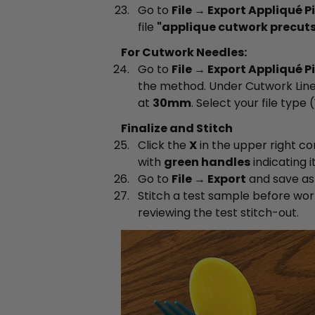
Go to
File → Export Appliqué P
file
"applique cutwork precuts
For Cutwork Needles:
Go to
File → Export Appliqué P
the method. Under Cutwork Line
at
30mm
. Select your file type (
Finalize and Stitch
Click the
X
in the upper right co
with
green handles
indicating it
Go to
File → Export
and save a
Stitch a test sample before wor
reviewing the test stitch-out.