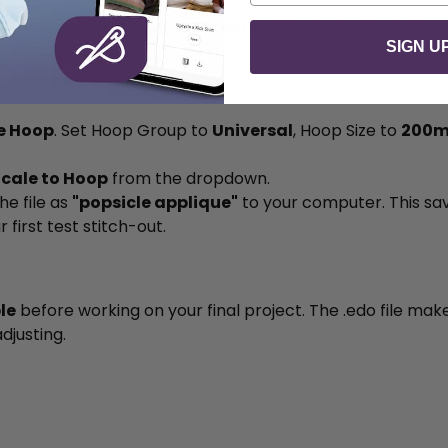
nner shapes are selected together, the properties chang
SIGN U
e Hoop
. Set Hoop Group to
Universal
, Hoop Size to
200m
cale to Hoop
from the dropdown.
he file as
"popsicle applique"
to your computer. This sa
first test stitch-out.
le
before working on your final project. The .edo file mak
djusting.