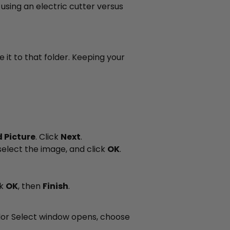
 using an electric cutter versus
it to that folder. Keeping your
 Picture
. Click
Next
.
select the image, and click
OK
.
ck
OK
, then
Finish
.
lor Select window opens, choose