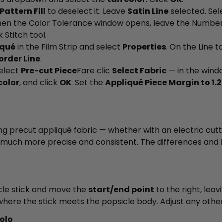
Pattern Fill
to deselect it. Leave
Satin Line
selected. Se
When the Color Tolerance window opens, leave the Number
 Stitch tool.
iqué
in the Film Strip and select
Properties
. On the Line 
order Line
.
elect
Pre-cut Piece
Fare clic
Select Fabric
— in the wind
color
, and click
OK
. Set the
Appliqué Piece Margin to 1
ng precut appliqué fabric — whether with an electric cut
much more precise and consistent. The differences and b
cle stick and move the
start/end point
to the right, leav
here the stick meets the popsicle body. Adjust any other
iolo