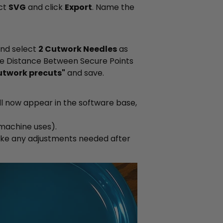
ect
SVG
and click
Export
. Name the
and select
2 Cutwork Needles
as
he Distance Between Secure Points
utwork precuts"
and save.
ill now appear in the software base,
machine uses).
ke any adjustments needed after