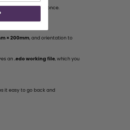
e applies to both at once.
P
m × 200mm
, and orientation to
ves an
.edo working file
, which you
es it easy to go back and