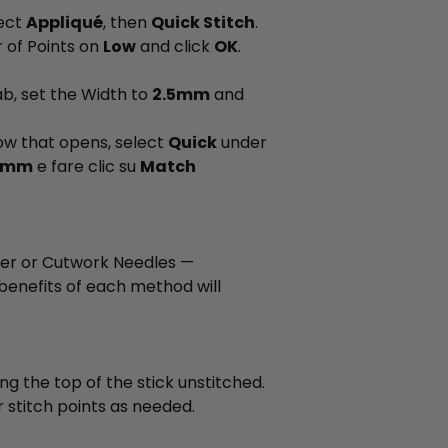
lect
Appliqué
, then
Quick Stitch
.
 of Points on
Low
and click
OK
.
tab, set the Width to
2.5mm
and
ow that opens, select
Quick
under
.2mm
e fare clic su
Match
ter or Cutwork Needles —
enefits of each method will
ing the top of the stick unstitched.
 stitch points as needed.