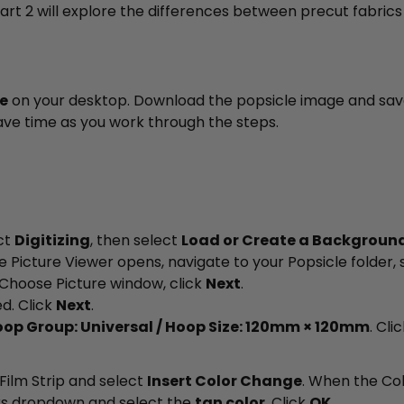
 Part 2 will explore the differences between precut fabrics
le
on your desktop. Download the popsicle image and save 
 save time as you work through the steps.
ct
Digitizing
, then select
Load or Create a Background
e Picture Viewer opens, navigate to your Popsicle folder, 
Choose Picture window, click
Next
.
d. Click
Next
.
op Group: Universal / Hoop Size: 120mm × 120mm
. Cli
 Film Strip and select
Insert Color Change
. When the Co
rs dropdown and select the
tan color
. Click
OK
.