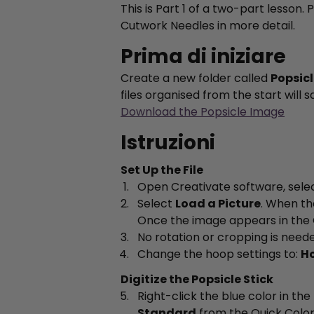
This is Part 1 of a two-part lesson.
Cutwork Needles in more detail.
Prima di iniziare
Create a new folder called
Popsic
files organised from the start will
Download the Popsicle Image
Istruzioni
Set Up the File
Open Creativate software, sele
Select
Load a Picture
. When th
Once the image appears in the 
No rotation or cropping is neede
Change the hoop settings to:
Ho
Digitize the Popsicle Stick
Right-click the blue color in the
Standard
from the Quick Colo