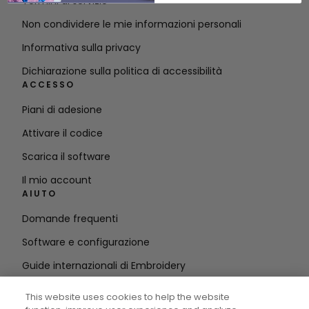
Termini di servizio
Non condividere le mie informazioni personali
Informativa sulla privacy
Dichiarazione sulla politica di accessibilità
ACCESSO
Piani di adesione
Attivare il codice
Scarica il software
Il mio account
AIUTO
Domande frequenti
Software e configurazione
Guide internazionali di Embroidery
Cancellare l'account
This website uses cookies to help the website
RIMANETE IN CONTATTO