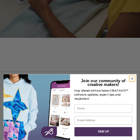
Join our community of
creative makers!
Stay ahead with exclusive CREATIVATE™
software updates, expert tips, and
inspiration!
Nome
INFORMAZIONI
Email
Informazioni su SVP Worldwide
Contatto
SIGN UP