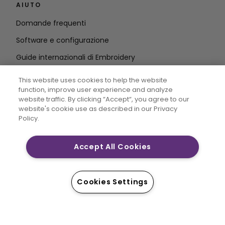
AIUTO
Domande frequenti
Software e configurazione
Guide internazionali di Embroidery
Cancellare l'account
This website uses cookies to help the website
RIMANETE IN CONTATTO
function, improve user experience and analyze
website traffic. By clicking “Accept“, you agree to our
Inserire
website's cookie use as described in our Privacy
Policy.
l'indirizzo e-mail
Accept All Cookies
CREATIVATE MYSEWNET sono marchi esclusivi di Singer
Sourcing Limited LLC. © 2026 Singer Sourcing Limited
Cookies Settings
LLC o le sue affiliate. Tutti i diritti riservati.