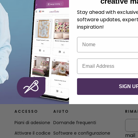
creative m
Stay ahead with exclusi
software updates, expert
inspiration!
Nome
Email
SIGN U
ACCESSO
AIUTO
RIMA
Piani di adesione
Domande frequenti
Attivare il codice
Software e configurazione
mail