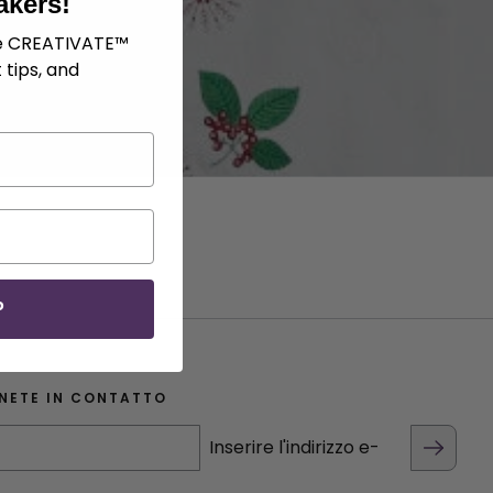
akers!
ve CREATIVATE™
 tips, and
P
NETE IN CONTATTO
Inserire l'indirizzo e-