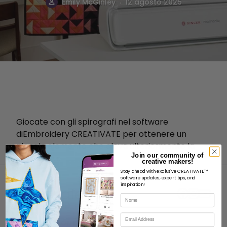
.
Emily McGinley
12 agosto 2025
Giocate con gli spirografi nel software
diEmbroidery CREATIVATE per ottenere un
piccolo elemento che eleva ulteriormente la
Join our community of
vostra arte.
creative makers!
Stay ahead with exclusive CREATIVATE™
software updates, expert tips, and
inspiration!
Nome
Email
INFORMAZIONI