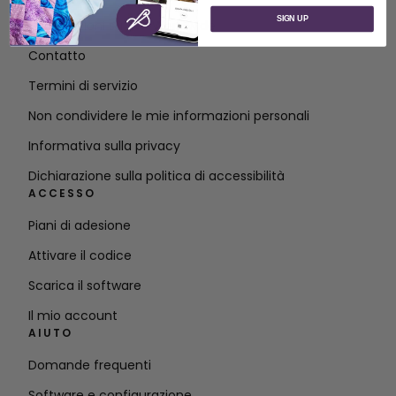
SIGN UP
Informazioni su SVP Worldwide
Contatto
Termini di servizio
Non condividere le mie informazioni personali
Informativa sulla privacy
Dichiarazione sulla politica di accessibilità
ACCESSO
Piani di adesione
Attivare il codice
Scarica il software
Il mio account
AIUTO
Domande frequenti
Software e configurazione