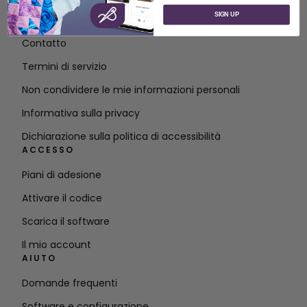
SIGN UP
Informazioni su SVP Worldwide
Contatto
Termini di servizio
Non condividere le mie informazioni personali
Informativa sulla privacy
Dichiarazione sulla politica di accessibilità
ACCESSO
Piani di adesione
Attivare il codice
Scarica il software
Il mio account
AIUTO
Domande frequenti
Software e configurazione