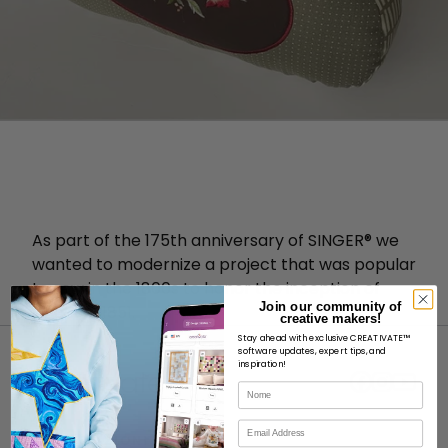
As part of the 175th anniversary of SINGER® we
wanted to modernize a project that was popular
to sew in the 1800s to honor the inception of
Join our community of
Singer in 1851.
creative makers!
Stay ahead with exclusive CREATIVATE™
software updates, expert tips, and
inspiration!
Nome
Email
INFORMAZIONI