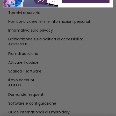
Contatto
Termini di servizio
Non condividere le mie informazioni personali
Informativa sulla privacy
Dichiarazione sulla politica di accessibilità
ACCESSO
Piani di adesione
Attivare il codice
Scarica il software
Il mio account
AIUTO
Domande frequenti
Software e configurazione
Guide internazionali di Embroidery