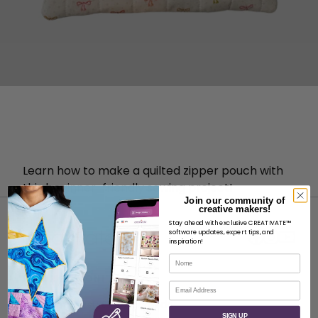
Learn how to make a quilted zipper pouch with
this beginner-friendly sewing project!
Join our community of
creative makers!
Stay ahead with exclusive CREATIVATE™
software updates, expert tips, and
inspiration!
Nome
INFORMAZIONI
Email
Informazioni su SVP Worldwide
SIGN UP