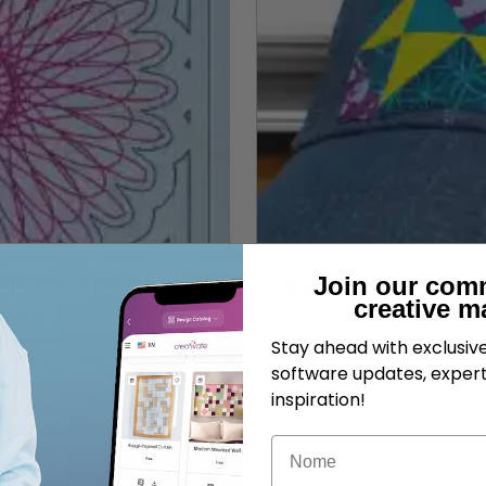
Block with the
Consigli e sugg
Join our com
creative m
Stay ahead with exclusi
uilt Block Wizard The Quilt
software updates, expert
prisingly powerful
inspiration!
ate and complex — but...
Nome
CREATIVATE Educazione