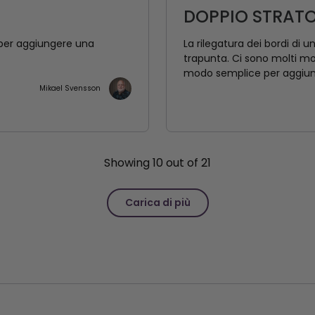
DOPPIO STRAT
per aggiungere una
La rilegatura dei bordi di un
trapunta. Ci sono molti mo
modo semplice per aggiung
Mikael Svensson
Showing
10
out of
21
Carica di più