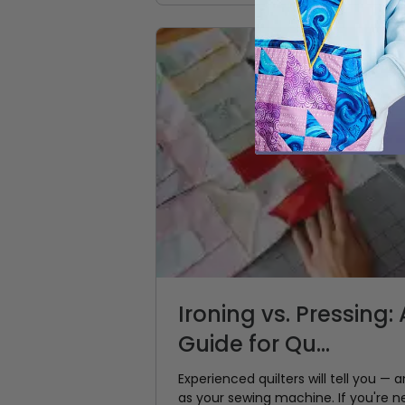
Ironing vs. Pressing:
Guide for Qu...
Experienced quilters will tell you — a
as your sewing machine. If you're ne