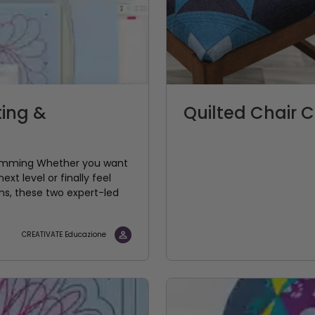
ing &
Quilted Chair 
amming Whether you want
ext level or finally feel
s, these two expert-led
CREATIVATE Educazione