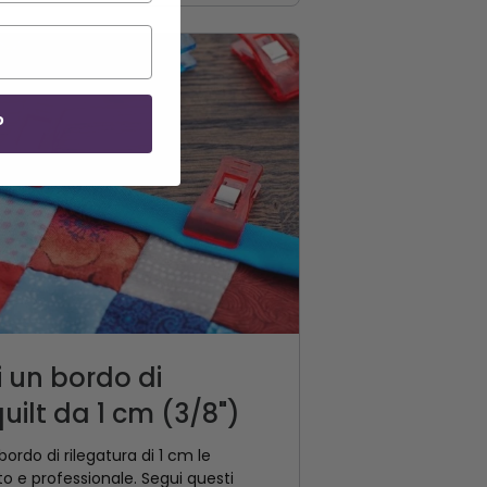
P
i un bordo di
uilt da 1 cm (3/8")
bordo di rilegatura di 1 cm le
to e professionale. Segui questi