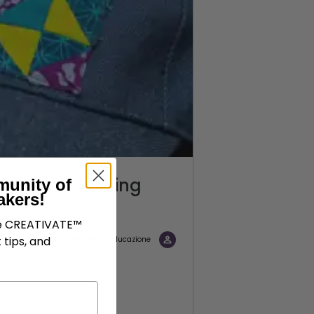
erimenti Quilting
munity of
akers!
ve CREATIVATE™
 tips, and
CREATIVATE Educazione