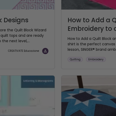
k Designs
How to Add a Q
Embroidery to a 
ore the Quilt Block Wizard
 quilt tops and are ready
How to Add a Quilt Block an
the next level,...
shirt is the perfect canvas 
lesson, SINGER® brand amba
CREATIVATE Educazione
Quilting
Embroidery