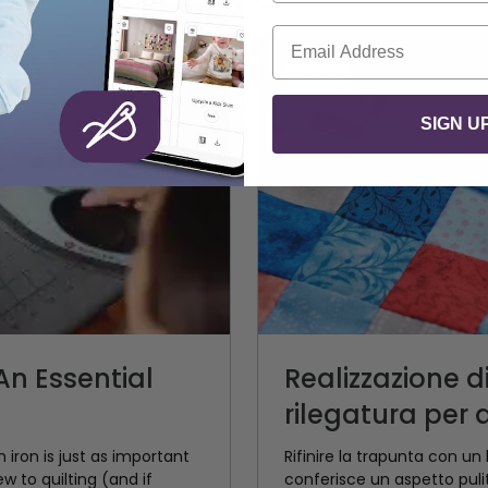
Email
Gratuito
SIGN U
 An Essential
Realizzazione d
rilegatura per q
n iron is just as important
Rifinire la trapunta con un 
w to quilting (and if
conferisce un aspetto puli