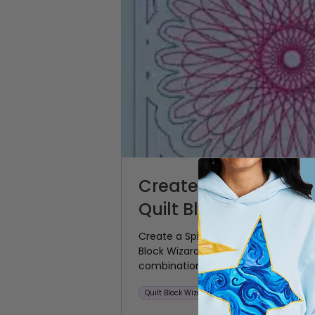
Create a Spiro Quilt 
Quilt Block...
Create a Spiro Quilt Block with the Q
Block Wizard and Spiro tool are a sur
combination. The result looks intric
Quilt Block Wizard
Spiro