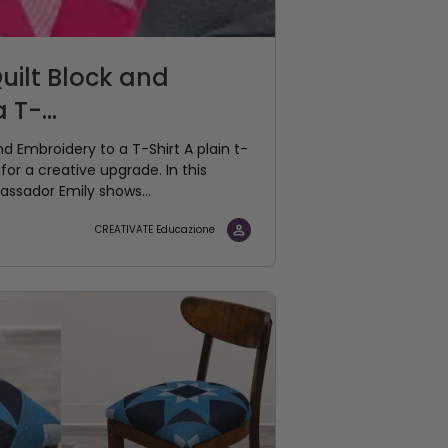
uilt Block and
T-...
d Embroidery to a T-Shirt A plain t-
for a creative upgrade. In this
ssador Emily shows...
CREATIVATE Educazione