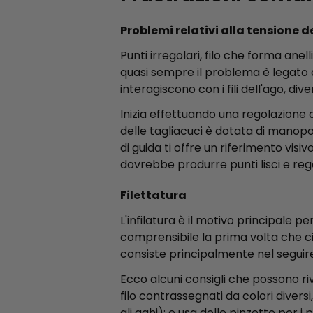
Problemi relativi alla tensione de
Punti irregolari, filo che forma anel
quasi sempre il problema è legato a
interagiscono con i fili dell'ago, div
Inizia effettuando una regolazione a
delle tagliacuci è dotata di manopo
di guida ti offre un riferimento vi
dovrebbe produrre punti lisci e regola
Filettatura
L'infilatura è il motivo principale 
comprensibile la prima volta che ci si
consiste principalmente nel seguire
Ecco alcuni consigli che possono rive
filo contrassegnati da colori diversi,
gli aghi); e usa delle pinzette per i p