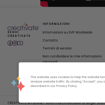
INFORMAZIONI
SEGUI
Informazioni su SVP Worldwide
CREATIVATE
Contatto
Termini di servizio
Non condividere le mie informazioni
personali
Informativa sulla privacy
This website uses cookies to help the website f
Dichiarazione sulla politica di accessibi
analyze website traffic. By clicking “Accept“, you
described in our Privacy Policy.
CREATIVATE MYSEWNET sono marchi esclusivi di Singer Sourcing L