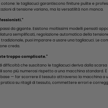
g in cotone: le tagliacuci garantiscono finiture pulite e pro
stazioni di tensione variano, ma la versatilità non manca.
fessionisti."
 passi da gigante. Esistono moltissimi modelli pensati appo
nfilatura semplificati, regolazione automatica della tension
radizionale, puoi imparare a usare una tagliacuci. Le comp
sone creda.
nte troppo complicate."
 difficoltà che suscitano le tagliacuci deriva dalla scarsa
ili sono più numerosi rispetto a una macchina standard. È ve
 base — far scorrere il tessuto attraverso la macchina 
e pratica su ritagli di tessuto, commettere errori e corregg