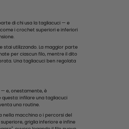
arte di chi usa la tagliacuci — e
ome i crochet superiori e inferiori
nsione.
e stai utilizzando. La maggior parte
te per ciascun filo, mentre il dito
brata. Una tagliacuci ben regolata
ci — e, onestamente, è
è questa: infilare una tagliacuci
venta una routine.
ta nella macchina o i percorsi del
superiore, griglia inferiore e infine
"legare", ovvero legando il filo nuovo