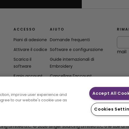
ACCESSO
AIUTO
RIMA
Piani di adesione
Domande frequenti
Attivare il codice
Software e configurazione
mail
Scarica il
Guide internazionali di
software
Embroidery
Il mio account
Cancellare l'account
Accept All Coo
unction, improve user experience and
lità
 agree to our website's cookie use as
Cookies Setti
imited LLC. © 2026 Singer Sourcing Limited LLC o le sue affiliate.