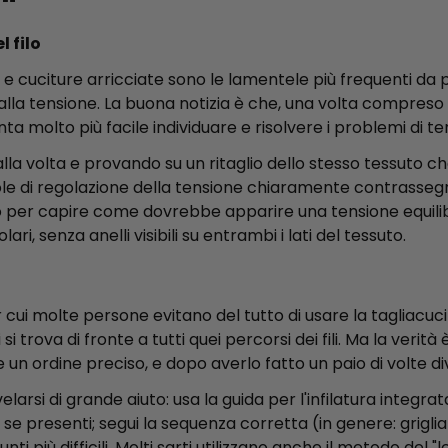
l filo
li e cuciture arricciate sono le lamentele più frequenti da p
lla tensione. La buona notizia è che, una volta compreso c
enta molto più facile individuare e risolvere i problemi di te
lla volta e provando su un ritaglio dello stesso tessuto ch
le di regolazione della tensione chiaramente contrassegna
sivo per capire come dovrebbe apparire una tensione equili
ri, senza anelli visibili su entrambi i lati del tessuto.
per cui molte persone evitano del tutto di usare la tagliacu
 trova di fronte a tutti quei percorsi dei fili. Ma la verità 
 un ordine preciso, e dopo averlo fatto un paio di volte di
larsi di grande aiuto: usa la guida per l'infilatura integra
 se presenti; segui la sequenza corretta (in genere: griglia 
unti più difficili. Molti sarti utilizzano anche il metodo del 