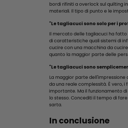
bordi rifiniti a overlock sul quiltin
materiali. Il tipo di punto e le impo
"Le tagliacuci sono solo per i pro
Il mercato delle tagliacuci ha fatto
di caratteristiche quali sistemi di i
cucire con una macchina da cucire t
quanto la maggior parte delle per
"Le tagliacuci sono sempliceme
La maggior parte dell'impressione di
da una reale complessità. È vero, i f
importante. Ma il funzionamento di
lo stesso. Concediti il tempo di far
sarta.
In conclusione