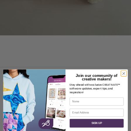
Join our community of
creative makers!
Stay ahead with exclusive CREATIVATE™
software updates, expert tips, and
inspiration!
Nome
INFORMAZIONI
Email
Informazioni su SVP Worldwide
Contatto
SIGN UP