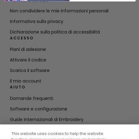
Termini di servizio
Non condividere le mie informazioni personali
Informativa sulla privacy
Dichiarazione sulla politica di accessibilità
ACCESSO
Piani di adesione
Attivare il codice
Scarica il software
Il mio account
AIUTO
Domande frequenti
Software e configurazione
Guide internazionali di Embroidery
Cancellare l'account
This website uses cookies to help the website
RIMANETE IN CONTATTO