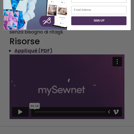
da taglio
Email
Esportate le forme dell'appliqué come file di
taglio per le macchine da taglio compatibili.
SIGN UP
Ottenete sempre pezzi di tessuto precisi e puliti,
senza bisogno di ritagli.
Risorse
Appliqué (PDF)