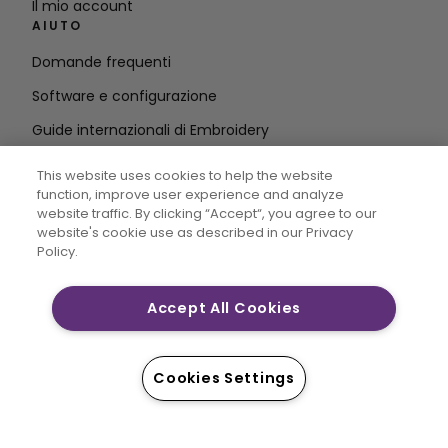
Il mio account
AIUTO
Domande frequenti
Software e configurazione
Guide internazionali di Embroidery
Cancellare l'account
This website uses cookies to help the website
RIMANETE IN CONTATTO
function, improve user experience and analyze
website traffic. By clicking “Accept“, you agree to our
Inserire
website's cookie use as described in our Privacy
Policy.
l'indirizzo e-mail
Accept All Cookies
CREATIVATE MYSEWNET sono marchi esclusivi di Singer
Sourcing Limited LLC. © 2026 Singer Sourcing Limited
Cookies Settings
LLC o le sue affiliate. Tutti i diritti riservati.