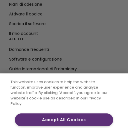
Piani di adesione
Attivare il codice
Scarica il software
Il mio account
AIUTO
Domande frequenti
Software e configurazione
Guide internazionali di Embroidery
Cancellare l'account
This website uses cookies to help the website
RIMANETE IN CONTATTO
function, improve user experience and analyze
website traffic. By clicking “Accept“, you agree to our
Inserire
website's cookie use as described in our Privacy
Policy.
l'indirizzo e-mail
Accept All Cookies