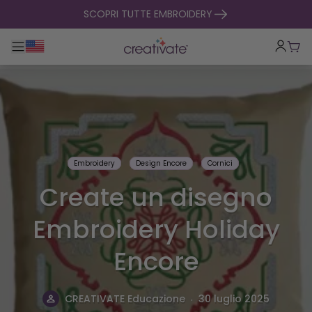
salta al contenuto
SCOPRI TUTTE EMBROIDERY
Toggle navigazione principale
Carr
Embroidery
Design Encore
Cornici
Create un disegno
Embroidery Holiday
Encore
.
CREATIVATE Educazione
30 luglio 2025