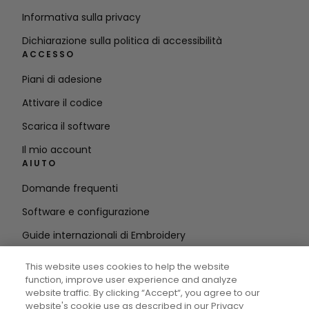
Informativa sulla privacy
Dichiarazione sulla politica di accessibilità
ACCESSO
Piani di adesione
Attivare il codice
Scarica il software
Il mio account
AIUTO
Domande frequenti
Software e configurazione
Guide internazionali di Embroidery
Cancellare l'account
This website uses cookies to help the website
RIMANETE IN CONTATTO
function, improve user experience and analyze
website traffic. By clicking “Accept“, you agree to our
Inserire
website's cookie use as described in our Privacy