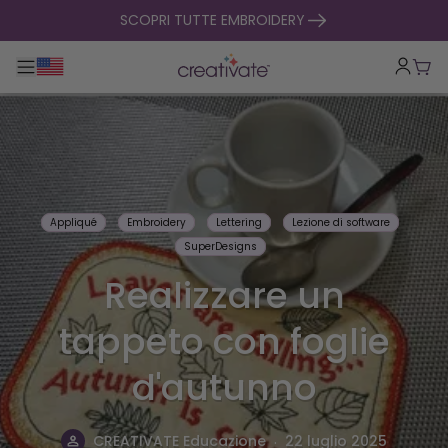
salta al contenuto
SCOPRI TUTTE EMBROIDERY
Toggle navigazione principale
Carr
Appliqué
Embroidery
Lettering
Lezione di software
SuperDesigns
Realizzare un
tappeto con foglie
d'autunno
.
CREATIVATE Educazione
22 luglio 2025