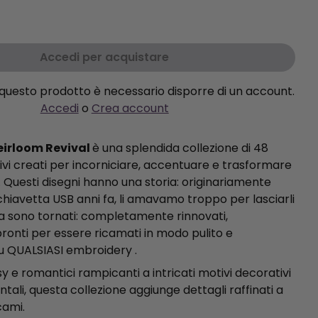
Accedi per acquistare
questo prodotto è necessario disporre di un account.
Accedi
o
Crea account
eirloom Revival
è una splendida collezione di 48
ivi creati per incorniciare, accentuare e trasformare
i. Questi disegni hanno una storia: originariamente
chiavetta USB anni fa, li amavamo troppo per lasciarli
a sono tornati: completamente rinnovati,
e pronti per essere ricamati in modo pulito e
u QUALSIASI embroidery .
y e romantici rampicanti a intricati motivi decorativi
tali, questa collezione aggiunge dettagli raffinati a
cami.