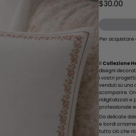
$30.00
Per acquistare 
Il
Collezione H
disegni decorat
i vostri progett
venduti su una 
scomparire. Or
ridigitalizzati 
professionale s
Da delicate dais
e bordi ornamen
tutto ciò che ri