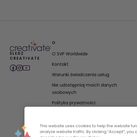
O
ŚLEDŹ
O SVP Worldwide
CREATIVATE
Kontakt
Warunki świadczenia usług
Nie udostępniaj moich danych
osobowych
Polityka prywatności
Oświadczenie dotyczące polityki
dostępności
This website uses cookies to help the website f
analyze website traffic. By clicking “Accept“, you