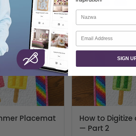
Software Lesson
Spiro
CREATIVATE edukacja
Nazwa
E-mail
SIGN U
ummer Placemat
How to Digitiz
— Part 2