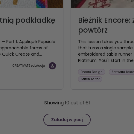
etnią podkładkę
Bieżnik Encore:
powtórz
 Part 1: Appliqué Popsicle
This lesson takes you thro
 approachable forms of
that turns a single sample 
e Quick Create and...
embroidered table runner —
Platinum. You'll start in the.
CREATIVATE edukacja
Encore Design
Software Less
Stitch Editor
Showing
10
out of
61
Załaduj więcej