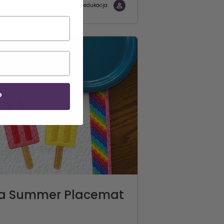
CREATIVATE edukacja
P
e a Summer Placemat