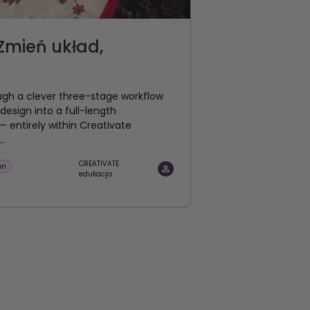
 Zmień układ,
ugh a clever three-stage workflow
design into a full-length
 entirely within Creativate
..
CREATIVATE
on
edukacja