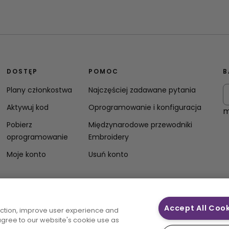
DOSTĘP
POMOC
B
Plany członkostwa
Najczęściej zadawane pytania
Aktywuj kod
Oprogramowanie i konfiguracja
m
Pobierz
Międzynarodowe przewodniki
oprogramowanie
Embroidery
Moje konto
Usuń konto
Accept All Coo
unction, improve user experience and
 agree to our website's cookie use as