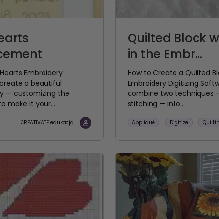
earts
Quilted Block 
cement
in the Embr...
 Hearts Embroidery
How to Create a Quilted Bl
 create a beautiful
Embroidery Digitizing Soft
 — customizing the
combine two techniques —
o make it your...
stitching — into...
Appliqué
Digitize
Quilti
CREATIVATE edukacja