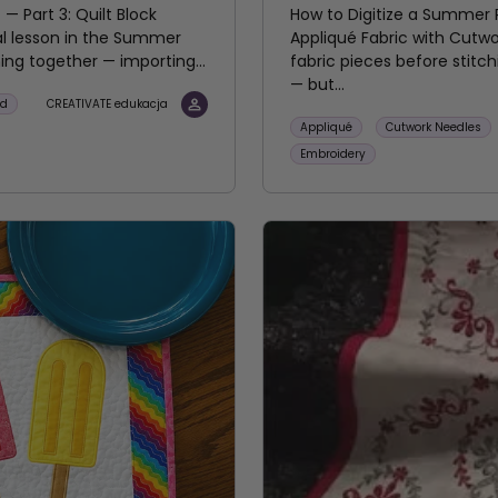
 Part 3: Quilt Block
How to Digitize a Summer 
al lesson in the Summer
Appliqué Fabric with Cutwo
hing together — importing...
fabric pieces before stitc
— but...
rd
CREATIVATE edukacja
Appliqué
Cutwork Needles
Embroidery