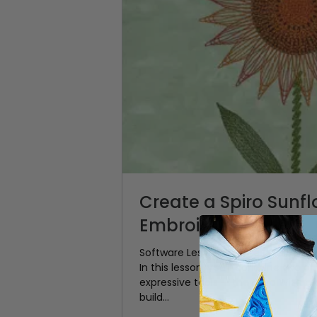
Create a Spiro Sunf
Embroidery Design
Software Lesson: Create a Spiro Su
In this lesson, you'll combine two o
expressive tools — the Spiro Wizard
build...