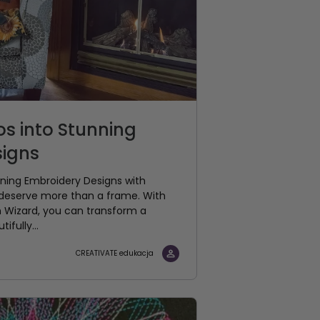
os into Stunning
signs
nning Embroidery Designs with
deserve more than a frame. With
h Wizard, you can transform a
ifully...
CREATIVATE edukacja