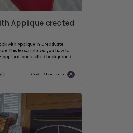
with Applique created
ock with Appliqué in Creativate
ware This lesson shows you how to
 appliqué and quilted background
ng
CREATIVATE edukacja