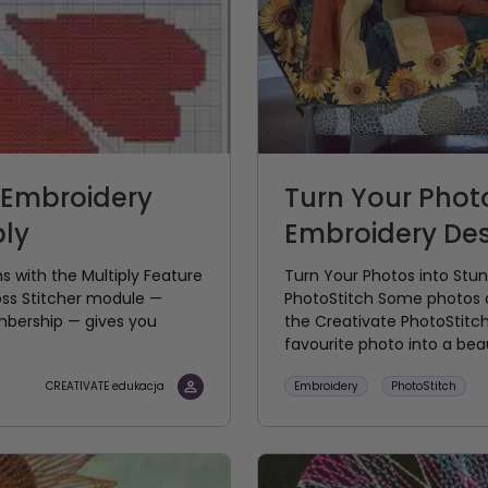
w Embroidery
Turn Your Phot
ply
Embroidery De
s with the Multiply Feature
Turn Your Photos into Stu
oss Stitcher module —
PhotoStitch Some photos 
embership — gives you
the Creativate PhotoStitc
favourite photo into a beaut
Embroidery
PhotoStitch
CREATIVATE edukacja