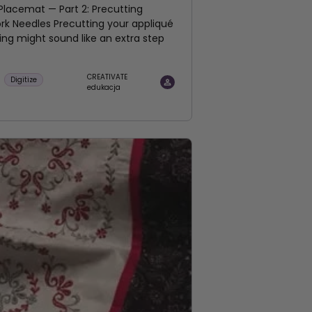
Placemat — Part 2: Precutting
rk Needles Precutting your appliqué
hing might sound like an extra step
CREATIVATE
Digitize
edukacja