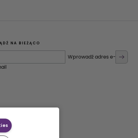
ĄDŹ NA BIEŻĄCO
Wprowadź adres e-
ail
kies