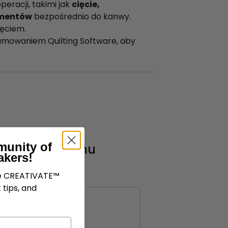
racji, takimi jak
cięcie,
ementów
bezpośrednio do kanwy.
ięciem.
mowaniem Quilting Software, aby
munity of
gania systemu
akers!
ve CREATIVATE™
 tips, and
we