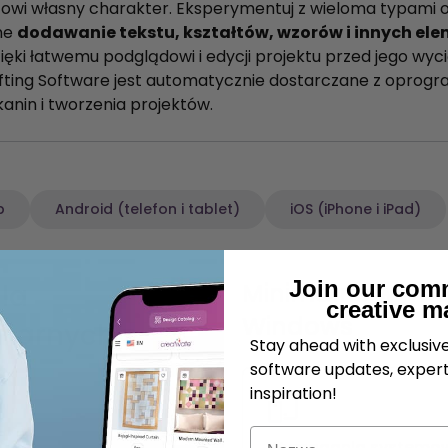
i własny charakter. Eksperymentuj z wieloma typami ope
ne
dodawanie tekstu, kształtów, wzorów i innych el
ęki łatwemu podglądowi i edycji projektu przed jego wyc
ng Software jest automatycznie dostarczane z oprogra
anin i tworzenia projektów.
p
Android (telefon i tablet)
iOS (iPhone i iPad)
Join our com
la
Minimalne wyma
creative m
Windows
narnych z
Stay ahead with exclusi
s
software updates, expert
inspiration!
Nazwa
Wymagania systemo