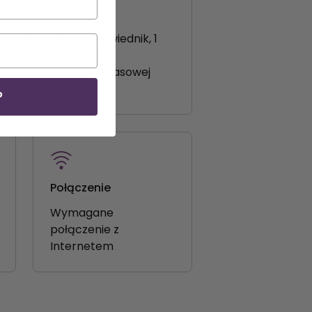
ntel® lub jego odpowiednik, 1
dostępnej pamięci masowej
ęci
RAM
P
Połączenie
Wymagane
połączenie z
Internetem