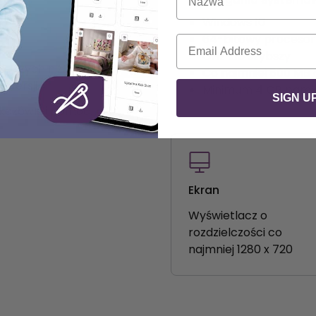
ft!
Windows 10
64-bitowy procesor I
E-mail
GHz lub szybszy
ejszych niż 5.2.0 nie
Co najmniej
500 MB
 wersji.
Minimum
4 GB
pami
SIGN U
kazówki i pomoc.
Ekran
Wyświetlacz o
rozdzielczości co
najmniej 1280 x 720