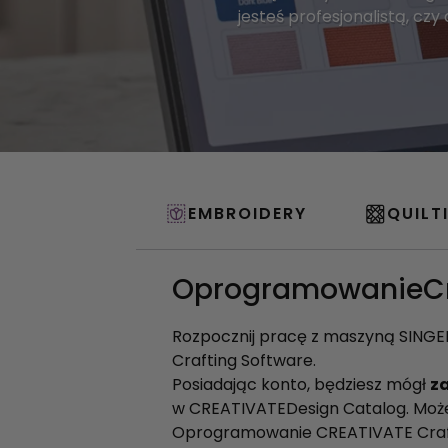
jesteś profesjonalistą, c
EMBROIDERY
QUILT
OprogramowanieCr
Rozpocznij pracę z maszyną SING
Crafting Software.
Posiadając konto, będziesz mógł
z
w CREATIVATEDesign Catalog. Możesz
Oprogramowanie CREATIVATE Craf