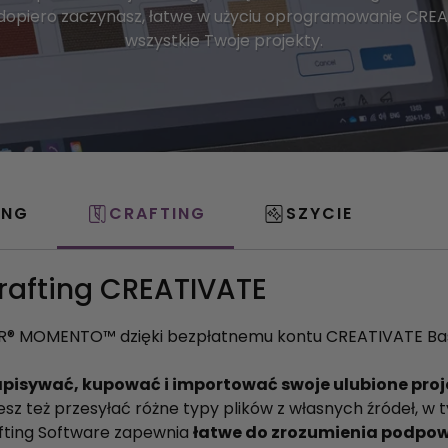
zy dopiero zaczynasz, łatwe w użyciu oprogramowanie CR
wszystkie Twoje projekty.
ING
CRAFTING
SZYCIE
afting CREATIVATE
ER® MOMENTO™ dzięki bezpłatnemu kontu CREATIVATE Ba
apisywać, kupować i importować swoje ulubione proj
 też przesyłać różne typy plików z własnych źródeł, w t
ting Software zapewnia
łatwe do zrozumienia podpow