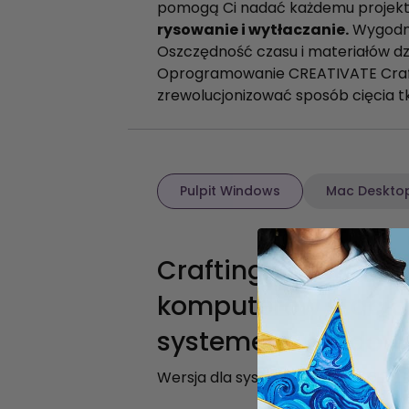
pomogą Ci nadać każdemu projektow
rysowanie i wytłaczanie.
Wygod
Oszczędność czasu i materiałów dzi
Oprogramowanie CREATIVATE Crafti
zrewolucjonizować sposób cięcia tk
Pulpit Windows
Mac Deskto
Crafting Software d
komputerów stacjo
systemem Window
Wersja dla systemu Windows 6.2.0