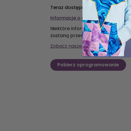
Teraz dostępne w sklepie Microso
Informacje o wersji
Niektóre informacje z wersji wcześni
zostaną przeniesione do najnowszej
Zobacz nasze FAQ
, aby uzyskać ws
Pobierz oprogramowanie