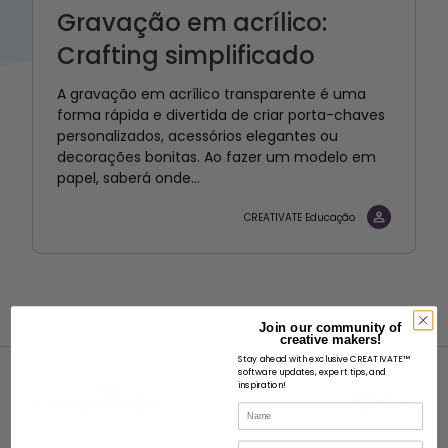
Gravação em acrílico:
Crafting simplificado
A gravação em acrílico transparente é uma
forma rápida e divertida de criar porta-chaves
personalizados, acessórios elegantes ou
decorações bonitas. Ao fazer um modelo em
papel, saberá onde...
CREATIVATE Educação
Join our community of
creative makers!
Stay ahead with exclusive CREATIVATE™
software updates, expert tips, and
inspiration!
Name
Email