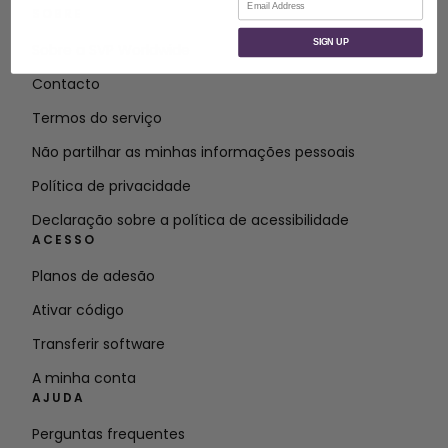
SOBRE
SIGN UP
Sobre a SVP Worldwide
Contacto
Termos do serviço
Não partilhar as minhas informações pessoais
Política de privacidade
Declaração sobre a política de acessibilidade
ACESSO
Planos de adesão
Ativar código
Transferir software
A minha conta
AJUDA
Perguntas frequentes