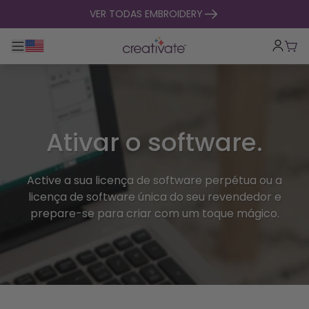
saltar para o conteúdo
VER TODAS EMBROIDERY
Alternar entre navegação principal
Carr
Ativar o software.
Active a sua licença de software perpétua ou a
licença de software única do seu revendedor e
prepare-se para criar com um toque mágico.