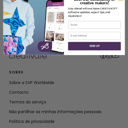
creative makers!
Stay ahead with exclusive CREATIVATE™
software updates, expert tips, and
inspiration!
Nome
Correio eletrónico
SIGN UP
SOBRE
Sobre a SVP Worldwide
Contacto
Termos do serviço
Não partilhar as minhas informações pessoais
Política de privacidade