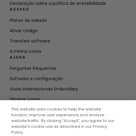
Declaração sobre a política de acessibilidade
ACESSO
Planos de adesão
Ativar código
Transferir software
A minha conta
AJUDA
Perguntas frequentes
Software e configuração
Guias internacionais Embroidery
Eliminar conta
MANTENHA-SE INFORMADO
This website uses cookies to help the website
function, improve user experience and analyze
Introduzir o
website traffic. By clicking “Accept“, you agree to our
website's cookie use as described in our Privacy
endereço de correio eletrónico
Policy.