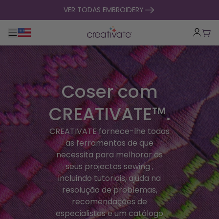
saltar para o conteúdo
VER TODAS EMBROIDERY
Alternar entre navegação principal
Carr
Coser com
CREATIVATE™.
CREATIVATE fornece-lhe todas
as ferramentas de que
necessita para melhorar os
seus projectos sewing ,
incluindo tutoriais, ajuda na
resolução de problemas,
recomendações de
especialistas e um catálogo