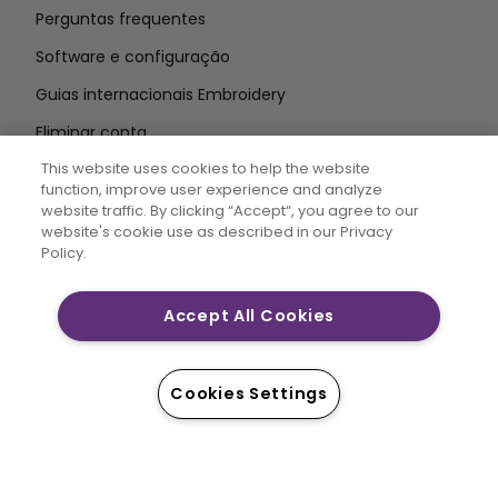
Perguntas frequentes
Software e configuração
Guias internacionais Embroidery
Eliminar conta
MANTENHA-SE INFORMADO
This website uses cookies to help the website
function, improve user experience and analyze
Introduzir o
website traffic. By clicking “Accept“, you agree to our
website's cookie use as described in our Privacy
endereço de correio eletrónico
Policy.
Accept All Cookies
CREATIVATE MYSEWNET são marcas registadas
exclusivas da Singer Sourcing Limited LLC. © 2026
Singer Sourcing Limited LLC ou as suas afiliadas. Todos
Cookies Settings
os direitos reservados.