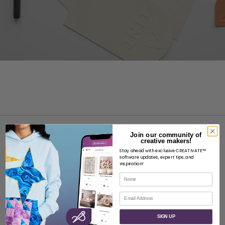
Join our community of
creative makers!
Stay ahead with exclusive CREATIVATE™
software updates, expert tips, and
inspiration!
SOBRE
Nome
Sobre a SVP Worldwide
Correio eletrónico
Contacto
SIGN UP