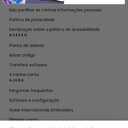
Termos do serviço
Não partilhar as minhas informações pessoais
Política de privacidade
Declaração sobre a política de acessibilidade
ACESSO
Planos de adesão
Ativar código
Transferir software
A minha conta
AJUDA
Perguntas frequentes
Software e configuração
Guias internacionais Embroidery
Eliminar conta
MANTENHA-SE INFORMADO