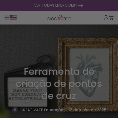
saltar para o conteúdo
VER TODAS EMBROIDERY
Alternar entre navegação principal
Carr
Ferramenta de
criação de pontos
de cruz
.
CREATIVATE Educação
12 de junho de 2025