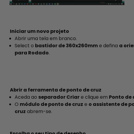
Iniciar um novo projeto
Abrir uma tela em branco.
Select o
bastidor de 360x260mm
e defina
a ori
para Rodado
.
Abrir a ferramenta de ponto de cruz
Aceda ao
separador Criar
e clique em
Ponto de 
O
módulo de ponto de cruz
e
o assistente de p
cruz
abrem-se.
Escolha o seu tipo de desenho