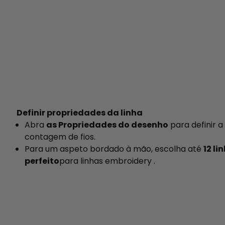
Definir propriedades da linha
Abra
as Propriedades do desenho
para definir a
contagem de fios.
Para um aspeto bordado à mão, escolha até
12 li
perfeito
para linhas embroidery .