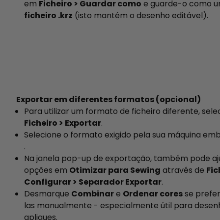
em
Ficheiro > Guardar como
e guarde-o como 
ficheiro .krz
(isto mantém o desenho editável).
Exportar em diferentes formatos (opcional)
Para utilizar um formato de ficheiro diferente, sele
Ficheiro > Exportar
.
Selecione o formato exigido pela sua máquina emb
.
Na janela pop-up de exportação, também pode aj
opções em
Otimizar para Sewing
através de
Fic
Configurar > Separador Exportar
.
Desmarque
Combinar
e
Ordenar cores
se prefer
las manualmente - especialmente útil para desen
apliques.