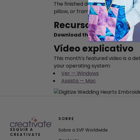
The finished design is versatile eno
pillow, or frame it as a heartfelt gi
Recursos didático
Download the full step-by-step 
Vídeo explicativo
This month's featured video is a de
your operating system:
Ver — Windows
Assista — Mac
SOBRE
SEGUIR A
Sobre a SVP Worldwide
CREATIVATE