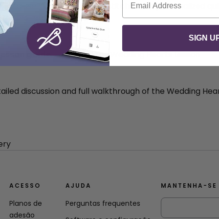
ugh to use in several ways — stitch it as a personalized qui
ft for the happy couple.
s
SIGN U
lesson guide:
Download the Wedding Hearts Lesson
tailed discussion and full walkthrough of the Wedding Hea
ACESSO
AJUDA
MANTENHA-SE
Planos de
Perguntas frequentes
adesão