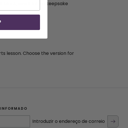
lt block, sew it into a keepsake
P
rts lesson. Choose the version for
 INFORMADO
Introduzir o endereço de correio