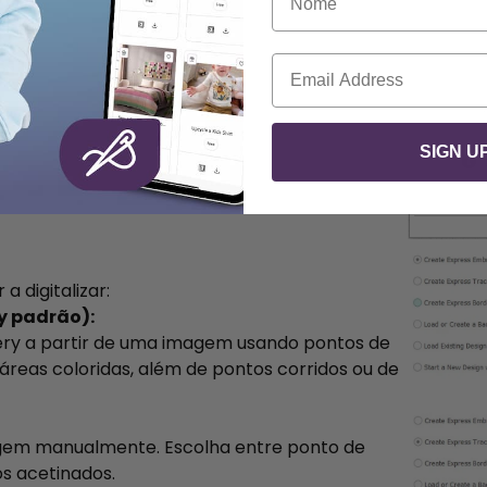
Correio eletrónico
SIGN U
 digitalizar:
y padrão):
ry a partir de uma imagem usando pontos de
reas coloridas, além de pontos corridos ou de
gem manualmente. Escolha entre ponto de
s acetinados.