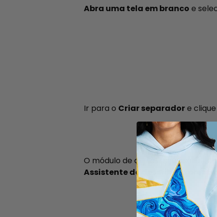
Abra uma tela em branco
e sele
Ir para o
Criar separador
e cliqu
O módulo de digitalização será ab
Assistente de desenho expresso
.