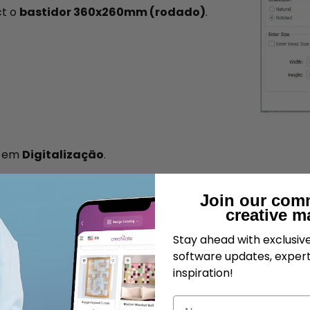
ct o
bastidor 360x260mm (rodado)
.
e em
Digitalização
.
Join our com
creative m
erto numa nova janela, juntamente com o
Stay ahead with exclusi
software updates, expert
inspiration!
Nome