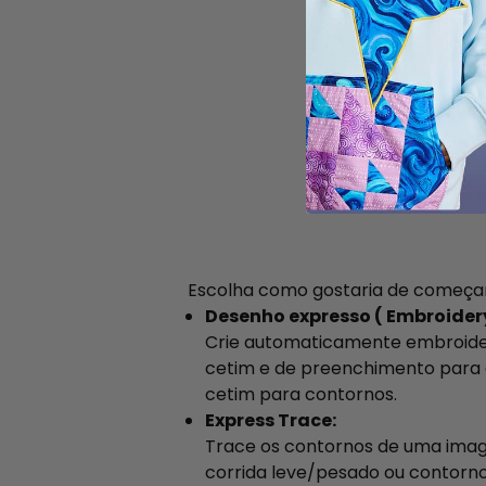
Escolha como gostaria de começar a
Desenho expresso ( Embroider
Crie automaticamente embroide
cetim e de preenchimento para á
cetim para contornos.
Express Trace:
Trace os contornos de uma ima
corrida leve/pesado ou contorno