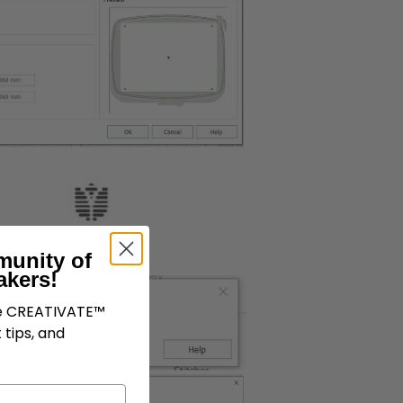
munity of
akers!
ve CREATIVATE™
 tips, and