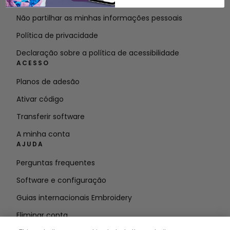
Termos do serviço
Não partilhar as minhas informações pessoais
Política de privacidade
Declaração sobre a política de acessibilidade
ACESSO
Planos de adesão
Ativar código
Transferir software
A minha conta
AJUDA
Perguntas frequentes
Software e configuração
Guias internacionais Embroidery
Eliminar conta
MANTENHA-SE INFORMADO