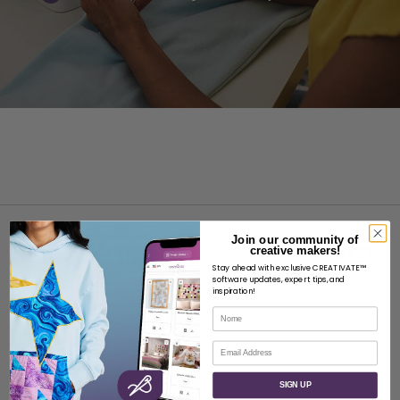
Join our community of
creative makers!
Stay ahead with exclusive CREATIVATE™
software updates, expert tips, and
inspiration!
SOBRE
Nome
Sobre a SVP Worldwide
Correio eletrónico
Contacto
SIGN UP