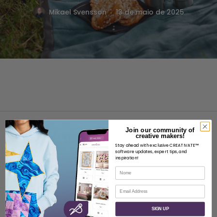
.
Mikael Svensson
13 de maio de 2025
Join our community of
creative makers!
Stay ahead with exclusive CREATIVATE™
software updates, expert tips, and
inspiration!
SOBRE
Nome
Sobre a SVP Worldwide
Correio eletrónico
Contacto
SIGN UP