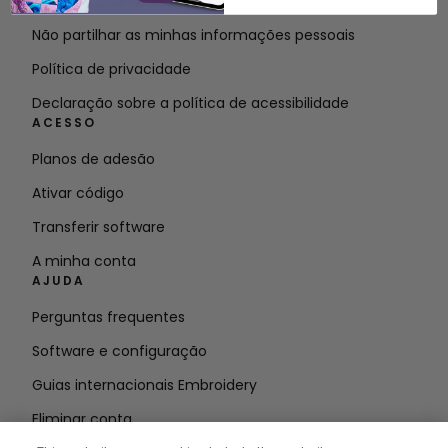
Termos do serviço
Não partilhar as minhas informações pessoais
Política de privacidade
Declaração sobre a política de acessibilidade
ACESSO
Planos de adesão
Ativar código
Transferir software
A minha conta
AJUDA
Perguntas frequentes
Software e configuração
Guias internacionais Embroidery
Eliminar conta
MANTENHA-SE INFORMADO