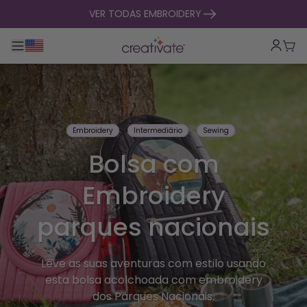
saltar para o conteúdo
VER TODAS EMBROIDERY
Alternar entre navegação principal
Carr
Embroidery
Intermediário
Sewing
Bolsa com
Embroidery
parques nacionais
Leve as suas aventuras com estilo usando
esta bolsa acolchoada com embroidery
dos Parques Nacionais.