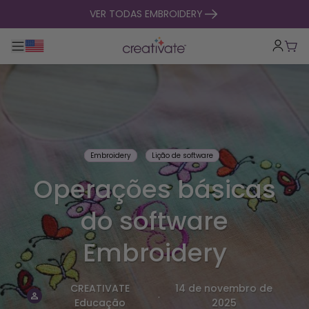
saltar para o conteúdo
VER TODAS EMBROIDERY
Alternar entre navegação principal
Carr
Embroidery
Lição de software
Operações básicas
do software
Embroidery
CREATIVATE
14 de novembro de
.
Educação
2025