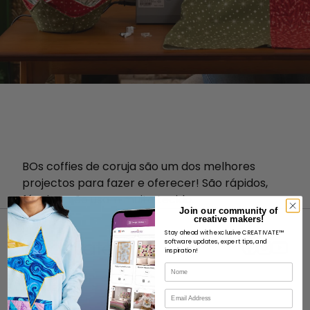
B
Os coffies de coruja são um dos melhores
projectos para fazer e oferecer! São rápidos,
fáceis e não usam muito tecido.
Join our community of
creative makers!
Stay ahead with exclusive CREATIVATE™
software updates, expert tips, and
inspiration!
Nome
SOBRE
Correio eletrónico