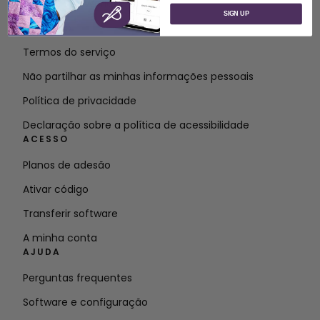
Sobre a SVP Worldwide
SIGN UP
Contacto
Termos do serviço
Não partilhar as minhas informações pessoais
Política de privacidade
Declaração sobre a política de acessibilidade
ACESSO
Planos de adesão
Ativar código
Transferir software
A minha conta
AJUDA
Perguntas frequentes
Software e configuração