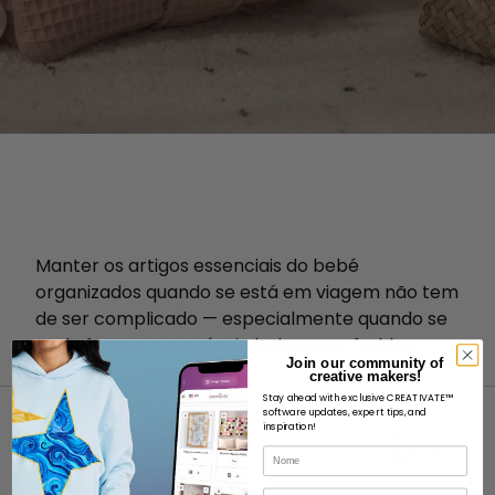
Manter os artigos essenciais do bebé
organizados quando se está em viagem não tem
de ser complicado — especialmente quando se
pode fazer a sua própria bolsa para fraldas,
Join our community of
elegante e prática!
creative makers!
Stay ahead with exclusive CREATIVATE™
software updates, expert tips, and
inspiration!
Nome
Correio eletrónico