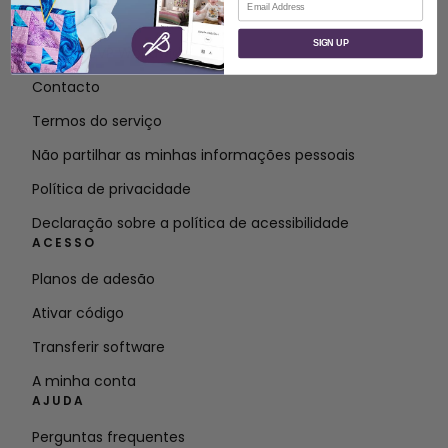
SOBRE
SIGN UP
Sobre a SVP Worldwide
Contacto
Termos do serviço
Não partilhar as minhas informações pessoais
Política de privacidade
Declaração sobre a política de acessibilidade
ACESSO
Planos de adesão
Ativar código
Transferir software
A minha conta
AJUDA
Perguntas frequentes