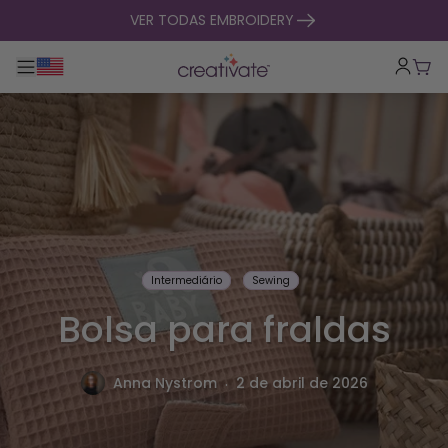
saltar para o conteúdo
VER TODAS EMBROIDERY
Alternar entre navegação principal
Carr
Intermediário
Sewing
Bolsa para fraldas
.
Anna Nystrom
2 de abril de 2026