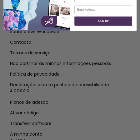
Correio eletrónico
SOBRE
SIGN UP
Sobre a SVP Worldwide
Contacto
Termos do serviço
Não partilhar as minhas informações pessoais
Política de privacidade
Declaração sobre a política de acessibilidade
ACESSO
Planos de adesão
Ativar código
Transferir software
A minha conta