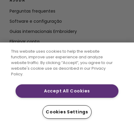
AJUDA
Perguntas frequentes
Software e configuração
Guias internacionais Embroidery
Eliminar conta
MANTENHA-SE INFORMADO
This website uses cookies to help the website
function, improve user experience and analyze
Introduzir o
website traffic. By clicking “Accept“, you agree to our
website's cookie use as described in our Privacy
endereço de correio eletrónico
Policy.
Accept All Cookies
CREATIVATE MYSEWNET são marcas registadas
exclusivas da Singer Sourcing Limited LLC. © 2026
Singer Sourcing Limited LLC ou as suas afiliadas. Todos
Cookies Settings
os direitos reservados.