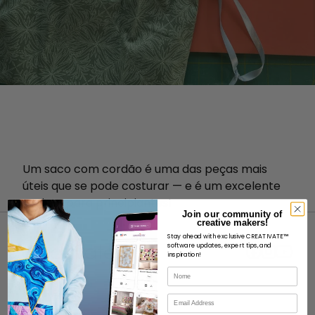
Um saco com cordão é uma das peças mais
úteis que se pode costurar — e é um excelente
projeto para principiantes!
Join our community of
creative makers!
Stay ahead with exclusive CREATIVATE™
software updates, expert tips, and
inspiration!
Nome
SOBRE
Correio eletrónico