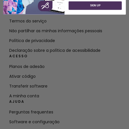
Sobre a SVP Worldwide
SIGN UP
Contacto
Termos do serviço
Não partilhar as minhas informações pessoais
Política de privacidade
Declaração sobre a política de acessibilidade
ACESSO
Planos de adesão
Ativar código
Transferir software
A minha conta
AJUDA
Perguntas frequentes
Software e configuração