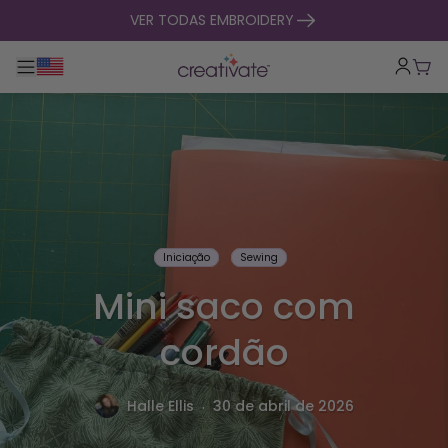
saltar para o conteúdo
VER TODAS EMBROIDERY
Alternar entre navegação principal
Carr
Iniciação
Sewing
Mini saco com
cordão
.
Halle Ellis
30 de abril de 2026