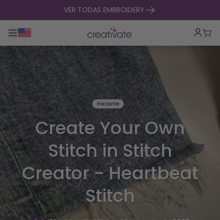
saltar para o conteúdo
VER TODAS EMBROIDERY
Alternar entre navegação principal
Carr
Iniciante
Create Your Own
Stitch in Stitch
Creator - Heartbeat
Stitch